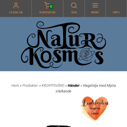
0
LOGGA IN
KUNDVAGN
SÖK
MENY
INFO
Hem
»
Produkter.
»
KROPPSVÅRD
»
Händer
» Nagelolja med Myrra
stärkande