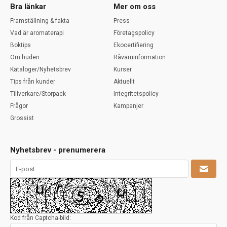
Bra länkar
Mer om oss
Framställning & fakta
Press
Vad är aromaterapi
Företagspolicy
Boktips
Ekocertifiering
Om huden
Råvaruinformation
Kataloger/Nyhetsbrev
Kurser
Tips från kunder
Aktuellt
Tillverkare/Storpack
Integritetspolicy
Frågor
Kampanjer
Grossist
Nyhetsbrev - prenumerera
Kod från Captcha-bild: