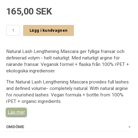
165,00 SEK
Lägg i kundvagnen
Natural Lash Lengthening Mascara ger fylliga fransar och
definierad volym - helt naturligt. Med naturligt argine för
närande fransar. Vegansk formel + flaska från 100% rPET +
ekologiska ingredienser.
The Natural Lash Lengthening Mascara provides full lashes
and defined volume- completely natural. With natural argine
for nourished lashes. Vegan formula + bottle from 100%
rPET + organic ingredients.
Läs mer
Available Sizes
8 ml
INCI INGREDIENTS
OMDÖME
Aqua (Water), Alcohol denat.*, Sorbitol, Silica, Stearic Acid,
Prunus Amygdalus Dulcis (Sweet Almond) Oil*, Ricinus