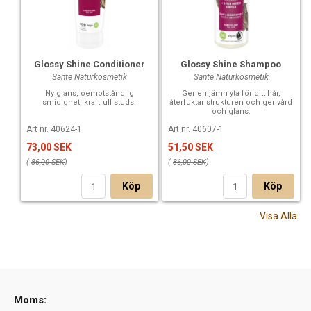
Glossy Shine Conditioner
Glossy Shine Shampoo
Sante Naturkosmetik
Sante Naturkosmetik
Ny glans, oemotståndlig
Ger en jämn yta för ditt hår,
smidighet, kraftfull studs.
återfuktar strukturen och ger vård
och glans.
Art nr. 40624-1
Art nr. 40607-1
73,00 SEK
51,50 SEK
(
86,00 SEK
)
(
86,00 SEK
)
Köp
Köp
Visa Alla
Moms: