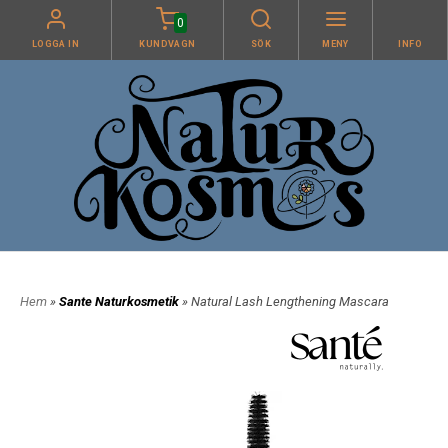
0
LOGGA IN
KUNDVAGN
SÖK
MENY
INFO
Hem
»
Sante Naturkosmetik
» Natural Lash Lengthening Mascara