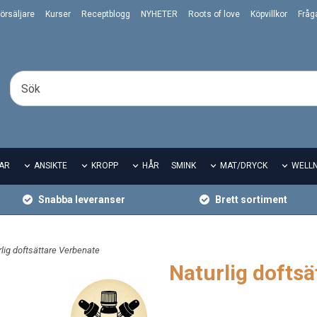
örsäljare
Kurser
Receptblogg
NYHETER
Roots of love
Köpvillkor
Fråg
AR
ANSIKTE
KROPP
HÅR
SMINK
MAT/DRYCK
WELL
Snabba leveranser
Brett sortiment
rlig doftsättare Verbenate
Naturlig dofts