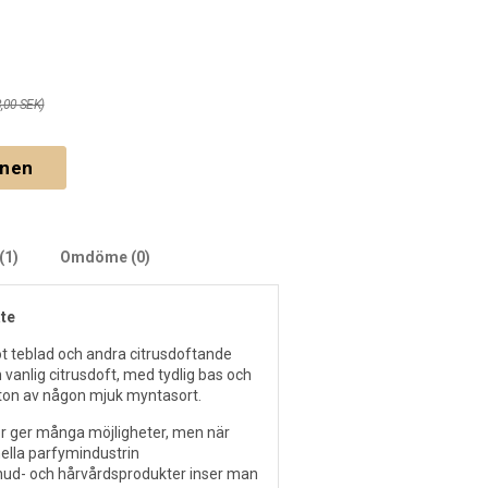
8,00 SEK)
gnen
(1)
Omdöme (0)
ate
mot teblad och andra citrusdoftande
 vanlig citrusdoft, med tydlig bas och
ton av någon mjuk myntasort.
or ger många möjligheter, men när
nella parfymindustrin
hud- och hårvårdsprodukter inser man