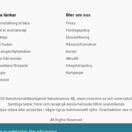
a länkar
Mer om oss
amställning & fakta
Press
d är aromaterapi
Företagspolicy
ktips
Ekocertifiering
 huden
Råvaruinformation
taloger/Nyhetsbrev
Kurser
ps från kunder
Aktuellt
llverkare/Storpack
Integritetspolicy
ågor
Kampanjer
ossist
025 Naturkosmetikkompaniet Naturkosmos AB, www.crearome.se och www.natu
Samtliga texter, foton och recept på denna hemsida tillhör ovanstående
ljas vidare eller användas i någon typ av kommersiellt syfte. Överträdelser ses my
All Rights Reserved
Naturliga ekologiska certifierade råvaror
en av webbsidan.
Mer information