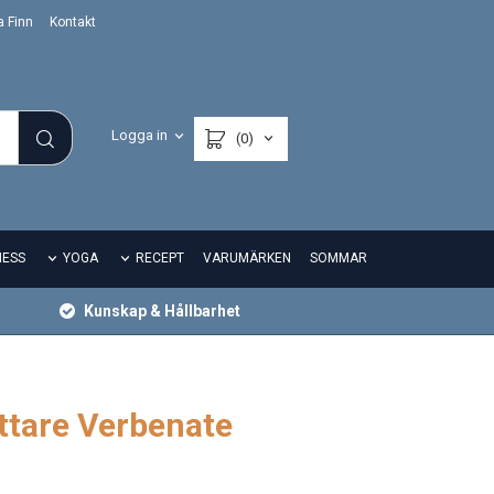
a Finn
Kontakt
Logga in
(0)
NESS
YOGA
RECEPT
VARUMÄRKEN
SOMMAR
Kunskap & Hållbarhet
ättare Verbenate