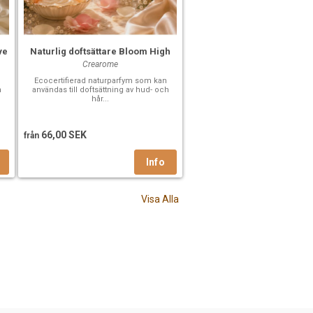
ve
Naturlig doftsättare Bloom High
Crearome
Ecocertifierad naturparfym som kan
h
användas till doftsättning av hud- och
hår...
66,00 SEK
från
Visa Alla