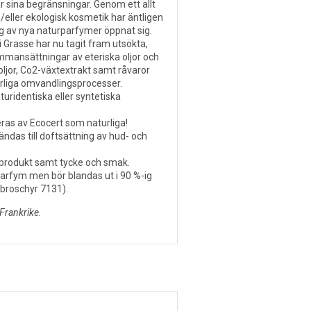
ar sina begränsningar. Genom ett allt
h/eller ekologisk kosmetik har äntligen
ng av nya naturparfymer öppnat sig.
i Grasse har nu tagit fram utsökta,
mansättningar av eteriska oljor och
oljor, Co2-växtextrakt samt råvaror
rliga omvandlingsprocesser.
uridentiska eller syntetiska
eras av Ecocert som naturliga!
das till doftsättning av hud- och
produkt samt tycke och smak.
rfym men bör blandas ut i 90 %-ig
se broschyr 7131).
Frankrike.