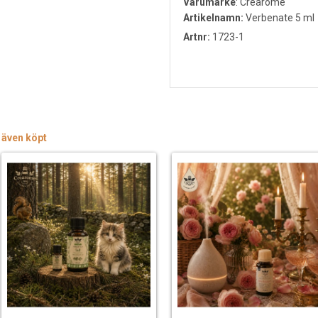
Varumärke
:
Crearome
Artikelnamn:
Verbenate 5 ml
Artnr:
1723-1
 även köpt