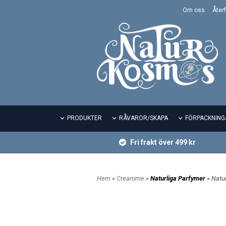
Om oss
Återf
PRODUKTER
RÅVAROR/SKAPA
FÖRPACKNING
Fri frakt över 499 kr
Hem
»
Crearome
»
Naturliga Parfymer
» Natu