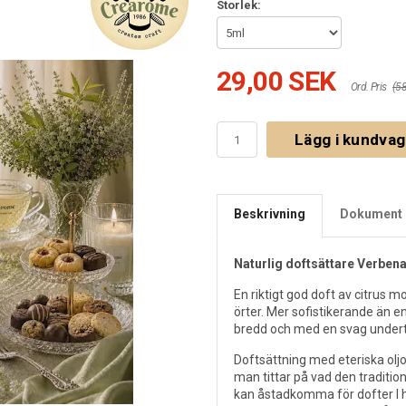
Storlek:
29,00 SEK
Ord. Pris
(5
Lägg i kundva
Beskrivning
Dokument 
Naturlig doftsättare Verben
En riktigt god doft av citrus 
örter. Mer sofistikerande än en
bredd och med en svag under
Doftsättning med eteriska olj
man tittar på vad den traditio
kan åstadkomma för dofter I 