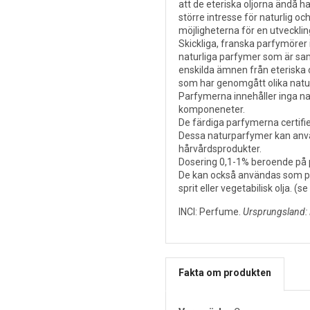
att de eteriska oljorna ändå h
större intresse för naturlig oc
möjligheterna för en utveckli
Skickliga, franska parfymörer 
naturliga parfymer som är sam
enskilda ämnen från eteriska 
som har genomgått olika natu
Parfymerna innehåller inga nat
komponeneter.
De färdiga parfymerna certifi
Dessa naturparfymer kan använ
hårvårdsprodukter.
Dosering 0,1-1% beroende på 
De kan också användas som pa
sprit eller vegetabilisk olja. (
INCI: Perfume.
Ursprungsland: 
Fakta om produkten