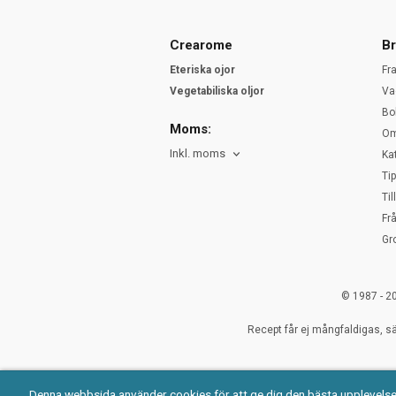
Crearome
Br
Eteriska ojor
Fr
Vegetabiliska oljor
Va
Bo
Moms:
Om
Inkl. moms
Ka
Ti
Ti
Fr
Gr
© 1987 - 2
Recept får ej mångfaldigas, sä
Denna webbsida använder cookies för att ge dig den bästa upplevels