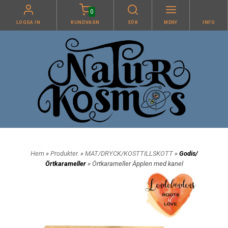
0
LOGGA IN
KUNDVAGN
SÖK
MENY
INFO
Hem
»
Produkter.
»
MAT/DRYCK/KOSTTILLSKOTT
»
Godis/
Örtkarameller
» Örtkarameller Äpplen med kanel