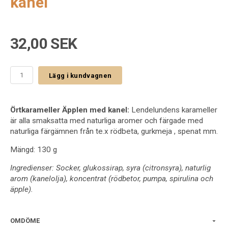
kanel
32,00 SEK
Lägg i kundvagnen
Örtkarameller Äpplen med kanel:
Lendelundens karameller
är alla smaksatta med naturliga aromer och färgade med
naturliga färgämnen från te.x rödbeta, gurkmeja , spenat mm.
Mängd: 130 g
Ingredienser: Socker, glukossirap, syra (citronsyra), naturlig
arom (kanelolja), koncentrat (rödbetor, pumpa, spirulina och
äpple).
OMDÖME