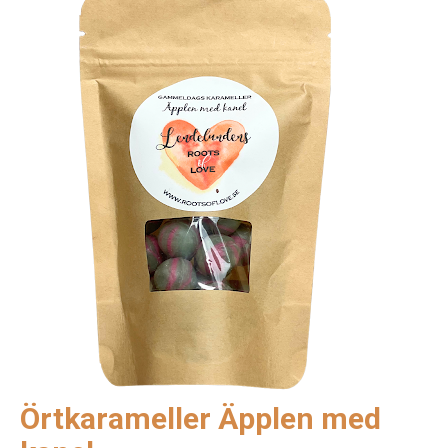
Örtkarameller Äpplen med