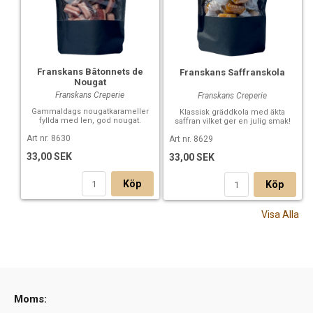
Franskans Bâtonnets de
Franskans Saffranskola
Nougat
Franskans Creperie
Franskans Creperie
Gammaldags nougatkarameller
Klassisk gräddkola med äkta
fyllda med len, god nougat.
saffran vilket ger en julig smak!
Art nr. 8630
Art nr. 8629
33,00 SEK
33,00 SEK
Köp
Köp
Visa Alla
Moms: