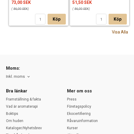
73,00 SEK
51,50 SEK
(
86,00 SEK
)
(
86,00 SEK
)
Köp
Köp
Visa Alla
Moms:
Inkl. moms
Bra länkar
Mer om oss
Framställning & fakta
Press
Vad är aromaterapi
Företagspolicy
Boktips
Ekocertifiering
Om huden
Råvaruinformation
Kataloger/Nyhetsbrev
Kurser