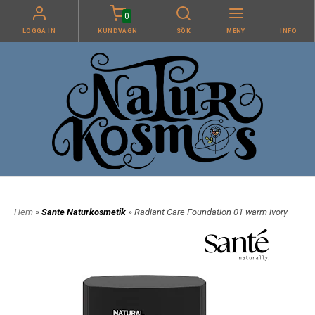
0
LOGGA IN
KUNDVAGN
SÖK
MENY
INFO
Hem
»
Sante Naturkosmetik
» Radiant Care Foundation 01 warm ivory