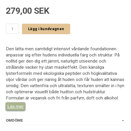
279,00 SEK
Lägg i kundvagnen
Den lätta men samtidigt intensivt vårdande foundationen
anpassar sig efter hudens individuella färg och struktur. På
nolltid ger den dig ett jämnt, naturligtt utseende och
strålande vacker hy utan maskeffekt. Den känsliga
lysterformeln med ekologiska peptider och högkvalitativa
oljor vårdar och ger näring åt huden och får huden att kännas
smidig. Den vattenfria och ultralätta, texturen smälter in i hyn
och optimerar visuellt både hudton och hudstruktur.
Formulan är vegansk och fri från parfym, doft och alkohol.
Läs mer
Applicering
Skaka flaskan väl före varje användning. Applicera sedan
försiktigt några droppar av foundationen på huden & blanda
OMDÖME
in med fingertopparna, en svamp eller en foundationborste.