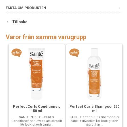
Täckningen kan byggas upp från lätt till medium och en
naturligt mjuk finish med lite glöd.
FAKTA OM PRODUKTEN
Tillgängliga storlekar
30 ml
Tillbaka
Tidigare artnr 226800
Varor från samma varugrupp
INCI INGREDIENTS
Cocos Nucifera (kokos)olja*, Vitis Vinifera (druva) fröolja,
talk, isoamyllaurat, undekan, Rhus Verniciflua skalvax,
sorbitanolivat, tridekan, kapryl/kaprintriglycerid, hydrerat
lecitin, tokoferum sativum (P, piesum) Helianthus Annuus
(Solros) Fröolja, Alaria Esculenta extrakt,
Leuconostoc/Rädisrot Ferment Filtrat, [+/- CI 77891
(Titandioxid), CI 77492 (Järnoxider), CI 77491 (Järnoxider),
CI 7 (I749) , Aluminiumoxid, Magnesiumoxid] *från ekologiskt
jordbruk
Perfect Curls Shampoo, 250
Perfect Curls Conditioner,
ml
150 ml
SANTE Perfect Curls Shampoo är
SANTE PERFECT CURLS
särskilt utvecklat för lockigt och
Conditioner har utvecklats särskilt
vågigt hår....
för lockigt och vågig...