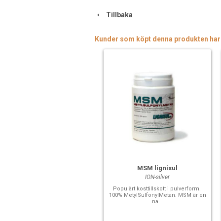
Tillbaka
Kunder som köpt denna produkten har
MSM lignisul
ION-silver
Populärt kosttillskott i pulverform.
100% MetylSulfonylMetan. MSM är en
na...