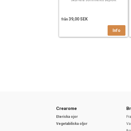
Skur-lera Sommières sepiolit
39,00 SEK
från
Crearome
Br
Eteriska ojor
Fr
Vegetabiliska oljor
Va
Bo