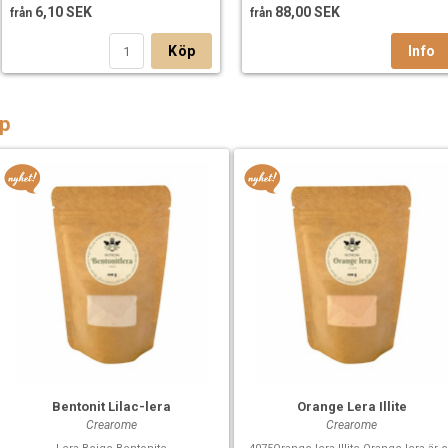
6,10 SEK
88,00 SEK
från
från
Köp
p
Bentonit Lilac-lera
Orange Lera Illite
Crearome
Crearome