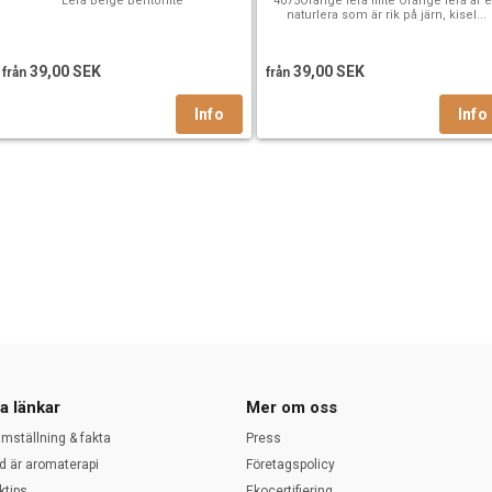
Lera Beige Bentonite
4075Orange lera Illite Orange lera är 
naturlera som är rik på järn, kisel...
39,00 SEK
39,00 SEK
från
från
a länkar
Mer om oss
amställning & fakta
Press
d är aromaterapi
Företagspolicy
ktips
Ekocertifiering