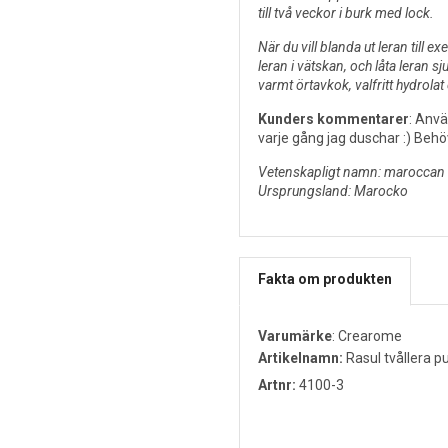
till två veckor i burk med lock.
När du vill blanda ut leran till e
leran i vätskan, och låta leran 
varmt örtavkok, valfritt hydrolat 
Kunders kommentarer
: Anvä
varje gång jag duschar :) Behö
Vetenskapligt namn: maroccan l
Ursprungsland: Marocko
Fakta om produkten
Varumärke
:
Crearome
Artikelnamn:
Rasul tvållera p
Artnr:
4100-3