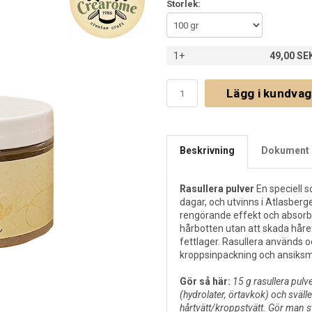
Storlek:
1+
49,00 SE
Lägg i kundva
Beskrivning
Dokument 
Rasullera pulver
En speciell 
dagar, och utvinns i Atlasberg
rengörande effekt och absorbe
hårbotten utan att skada håre
fettlager. Rasullera används
kroppsinpackning och ansiksm
Gör så här:
15 g rasullera pulv
(hydrolater, örtavkok) och sväller
hårtvätt/kroppstvätt. Gör man s