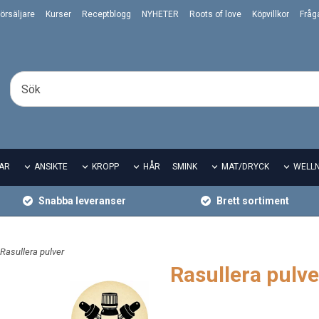
örsäljare
Kurser
Receptblogg
NYHETER
Roots of love
Köpvillkor
Fråg
AR
ANSIKTE
KROPP
HÅR
SMINK
MAT/DRYCK
WELL
Snabba leveranser
Brett sortiment
 Rasullera pulver
Rasullera pulve