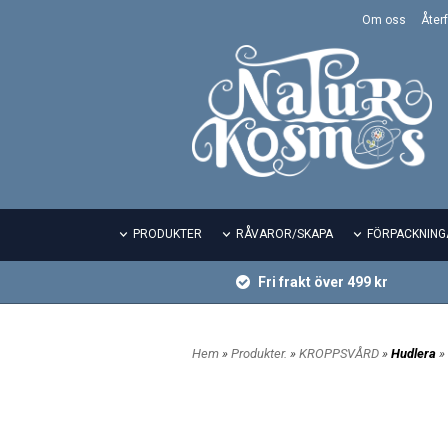
Om oss
Återf
PRODUKTER
RÅVAROR/SKAPA
FÖRPACKNING
Fri frakt över 499 kr
Hem
»
Produkter.
»
KROPPSVÅRD
»
Hudlera
»