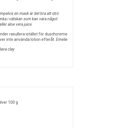
xempelvis en mask är det bra att strö
sjunka i vätskan som kan vara något
eller aloe vera juice.
nder rasullera istället för duschcreme
ver inte använda lotion efteråt.
Emelie
ava clay
ulver 100 g