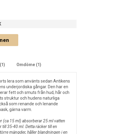
K
gnen
(1)
Omdöme (1)
sorts lera som använts sedan Antikens
ens underjordiska gångar. Den har en
rar fett och smuts från hud, hår och
ts struktur och hudens naturliga
 också som renande och lenande
ask, gärna varm.
er (ca 15 ml) absorberar 25 ml vatten
 till 35-40 ml. Detta räcker till en
törre mängder, håller blandningen i en