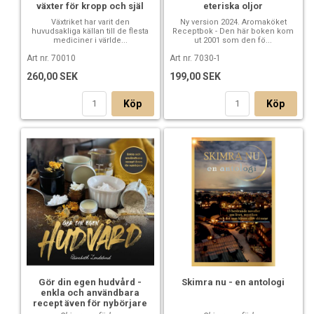
växter för kropp och själ
eteriska oljor
Växtriket har varit den
Ny version 2024. Aromaköket
huvudsakliga källan till de flesta
Receptbok - Den här boken kom
mediciner i världe...
ut 2001 som den fö...
Art nr. 70010
Art nr. 7030-1
260,00 SEK
199,00 SEK
Köp
Köp
Gör din egen hudvård -
Skimra nu - en antologi
enkla och användbara
recept även för nybörjare