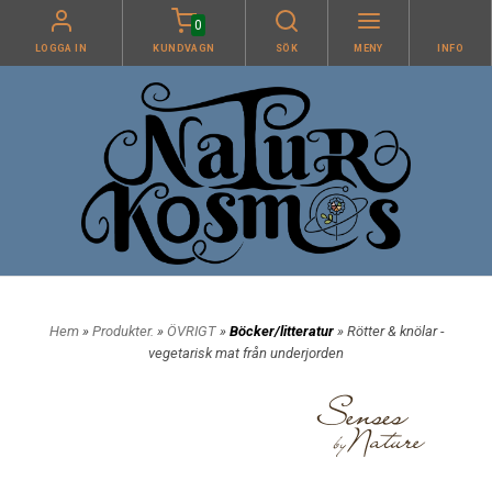
0
LOGGA IN
KUNDVAGN
SÖK
MENY
INFO
Hem
»
Produkter.
»
ÖVRIGT
»
Böcker/litteratur
» Rötter & knölar -
vegetarisk mat från underjorden