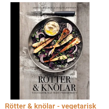
Rötter & knölar - vegetarisk