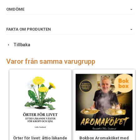
Alla recept i boken är vegetariska, veganska recept är
markerade..
OMDÖME
Författare Amanda Hellberg
Omslag Inbunden med klotrygg
FAKTA OM PRODUKTEN
Format 200 x 245 mm
Antal sidor 192 s, rikt illustrerad
Tillbaka
Lansering Sep 2016
ISBN 9789187795169
Fotograf Eveline Johnsson
Varor från samma varugrupp
Örter för livet: åttio läkande
Bokbox Aromaköket med