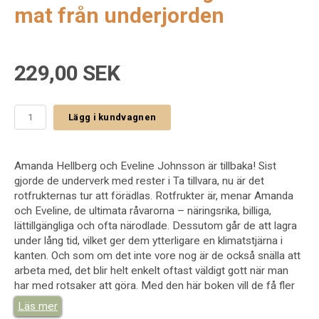
mat från underjorden
229,00 SEK
Lägg i kundvagnen
Amanda Hellberg och Eveline Johnsson är tillbaka! Sist
gjorde de underverk med rester i Ta tillvara, nu är det
rotfrukternas tur att förädlas. Rotfrukter är, menar Amanda
och Eveline, de ultimata råvarorna – näringsrika, billiga,
lättillgängliga och ofta närodlade. Dessutom går de att lagra
under lång tid, vilket ger dem ytterligare en klimatstjärna i
kanten. Och som om det inte vore nog är de också snälla att
arbeta med, det blir helt enkelt oftast väldigt gott när man
har med rotsaker att göra. Med den här boken vill de få fler
att upptäcka potentialen i dessa fantastiska råvaror!
Läs mer