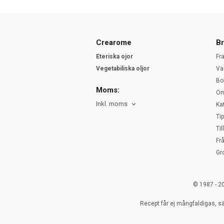
Crearome
Br
Eteriska ojor
Fr
Vegetabiliska oljor
Va
Bo
Moms:
Om
Inkl. moms
Ka
Ti
Ti
Fr
Gr
© 1987 - 2
Recept får ej mångfaldigas, sä