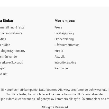
a länkar
Mer om oss
amställning & fakta
Press
d är aromaterapi
Företagspolicy
ktips
Ekocertifiering
 huden
Råvaruinformation
taloger/Nyhetsbrev
Kurser
ps från kunder
Aktuellt
llverkare/Storpack
Integritetspolicy
ågor
Kampanjer
ossist
025 Naturkosmetikkompaniet Naturkosmos AB, www.crearome.se och www.natu
Samtliga texter, foton och recept på denna hemsida tillhör ovanstående
ljas vidare eller användas i någon typ av kommersiellt syfte. Överträdelser ses my
All Rights Reserved