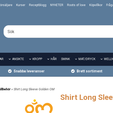
örsäljare
Kurser
Receptblogg
NYHETER
Roots of love
Köpvillkor
Fråg
AR
ANSIKTE
KROPP
HÅR
SMINK
MAT/DRYCK
WELL
Snabba leveranser
Brett sortiment
illbehör
» Shirt Long Sleeve Golden OM
Shirt Long Sle