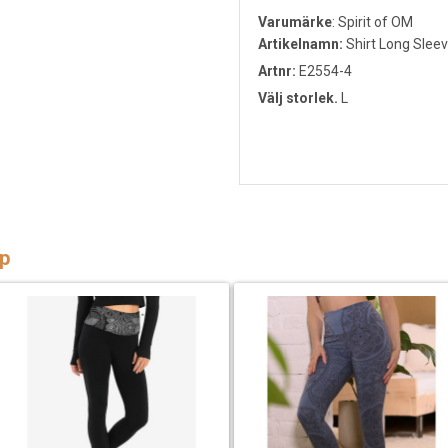
Varumärke
:
Spirit of OM
Artikelnamn:
Shirt Long Slee
Artnr:
E2554-4
Välj storlek.
L
p