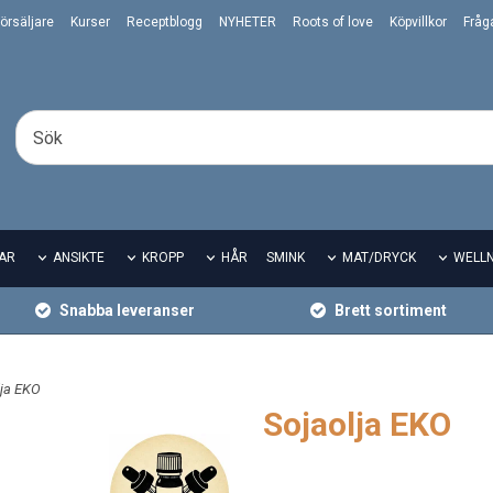
örsäljare
Kurser
Receptblogg
NYHETER
Roots of love
Köpvillkor
Fråg
AR
ANSIKTE
KROPP
HÅR
SMINK
MAT/DRYCK
WELL
Snabba leveranser
Brett sortiment
lja EKO
Sojaolja EKO