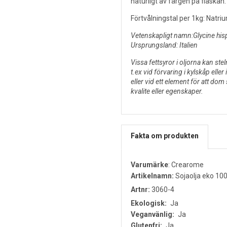
naturligt av färgen på flaskan.
Förtvålningstal per 1kg: Natr
Vetenskapligt namn:Glycine hisp
Ursprungsland: Italien
Vissa fettsyror i oljorna kan stel
t.ex vid förvaring i kylskåp eller
eller vid ett element för att dom
kvalite eller egenskaper.
Fakta om produkten
Varumärke
:
Crearome
Artikelnamn:
Sojaolja eko 10
Artnr:
3060-4
Ekologisk:
Ja
Veganvänlig:
Ja
Glutenfri:
Ja