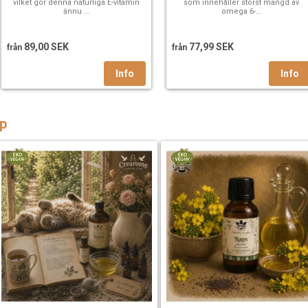
vilket gör denna naturliga E-vitamin
som innehåller störst mängd av
ännu ...
omega 6-...
89,00 SEK
77,99 SEK
från
från
p