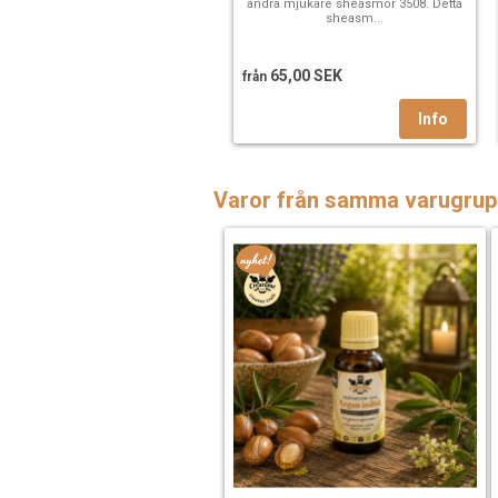
andra mjukare sheasmör 3508. Detta
sheasm...
65,00 SEK
från
Varor från samma varugrup