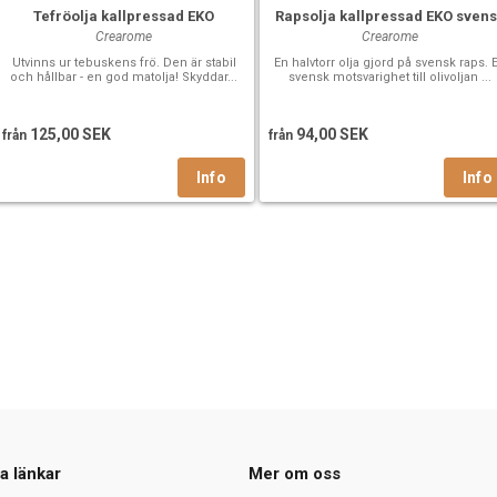
Tefröolja kallpressad EKO
Rapsolja kallpressad EKO sven
Crearome
Crearome
Utvinns ur tebuskens frö. Den är stabil
En halvtorr olja gjord på svensk raps. 
och hållbar - en god matolja! Skyddar...
svensk motsvarighet till olivoljan ...
125,00 SEK
94,00 SEK
från
från
a länkar
Mer om oss