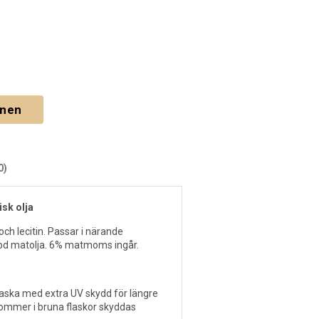
gnen
0)
isk olja
r och lecitin. Passar i närande
God matolja. 6% matmoms ingår.
flaska med extra UV skydd för längre
kommer i bruna flaskor skyddas