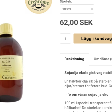
Storlek:
62,00 SEK
Lägg i kundva
Beskrivning
Omdöme (
Sojaolja ekologisk vegetabil
En halvtorr olja, rik på sterole
oljor/cremer för fetare hud. 
Info om våran sojaolja eko:
100 ml i speciell transparent 
hållbarhet! De storlekar som 