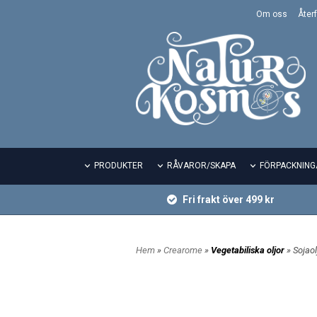
Om oss
Återf
PRODUKTER
RÅVAROR/SKAPA
FÖRPACKNING
Fri frakt över 499 kr
Hem
»
Crearome
»
Vegetabiliska oljor
» Sojao