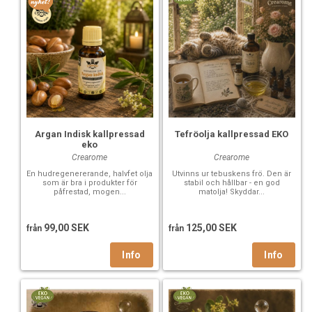
Argan Indisk kallpressad
Tefröolja kallpressad EKO
eko
Crearome
Crearome
En hudregenererande, halvfet olja
Utvinns ur tebuskens frö. Den är
som är bra i produkter för
stabil och hållbar - en god
påfrestad, mogen...
matolja! Skyddar...
99,00 SEK
125,00 SEK
från
från