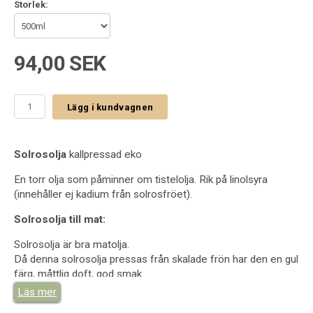
Storlek:
94,00 SEK
Lägg i kundvagnen
Solrosolja
kallpressad eko
En torr olja som påminner om tistelolja. Rik på linolsyra
(innehåller ej kadium från solrosfröet).
Solrosolja till mat:
Solrosolja är bra matolja.
Då denna solrosolja pressas från skalade frön har den en gul
färg, måttlig doft, god smak.
Läs mer
Info om våran solrosolja kallpressad eko: