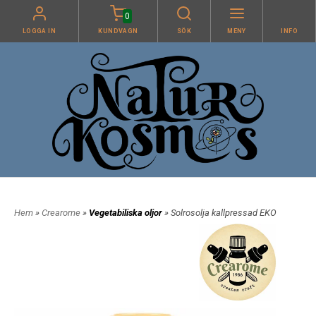
0
LOGGA IN
KUNDVAGN
SÖK
MENY
INFO
Hem
»
Crearome
»
Vegetabiliska oljor
» Solrosolja kallpressad EKO