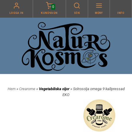
0
LOGGA IN
KUNDVAGN
SÖK
MENY
INFO
Hem
»
Crearome
»
Vegetabiliska oljor
» Solrosolja omega 9 kallpressad
EKO