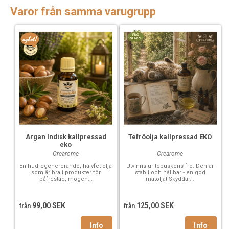
Varor från samma varugrupp
Argan Indisk kallpressad
Tefröolja kallpressad EKO
eko
Crearome
Crearome
En hudregenererande, halvfet olja
Utvinns ur tebuskens frö. Den är
som är bra i produkter för
stabil och hållbar - en god
påfrestad, mogen...
matolja! Skyddar...
99,00 SEK
125,00 SEK
från
från