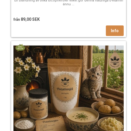
En blandning av olika tocopheroler vilket gör denna naturliga E-vitamin
ännu ...
89,00 SEK
från