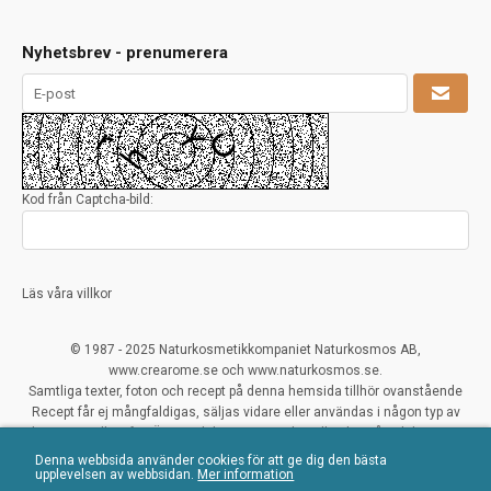
Nyhetsbrev - prenumerera
Kod från Captcha-bild:
Läs våra villkor
© 1987 - 2025 Naturkosmetikkompaniet Naturkosmos AB,
www.crearome.se och www.naturkosmos.se.
Samtliga texter, foton och recept på denna hemsida tillhör ovanstående
Recept får ej mångfaldigas, säljas vidare eller användas i någon typ av
kommersiellt syfte. Överträdelser ses mycket allvarligt på och beivras.
Denna webbsida använder cookies för att ge dig den bästa
All Rights Reserved
upplevelsen av webbsidan.
Mer information