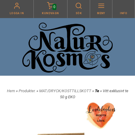
0
LOGGA IN
KUNDVAGN
SÖK
MENY
INFO
Hem
»
Produkter.
»
MAT/DRYCK/KOSTTILLSKOTT
»
Te
» Vitt exklusivt te
50 g EKO