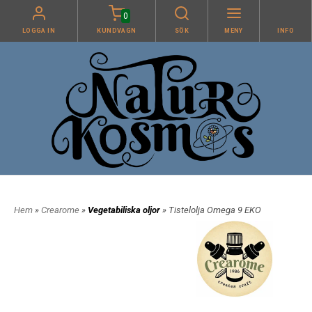
0
LOGGA IN
KUNDVAGN
SÖK
MENY
INFO
Hem
»
Crearome
»
Vegetabiliska oljor
» Tistelolja Omega 9 EKO