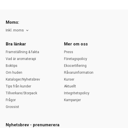
Moms:
Inkl. moms
Bra länkar
Mer om oss
Framställning & fakta
Press
Vad är aromaterapi
Företagspolicy
Boktips
Ekocertifiering
Om huden
Råvaruinformation
Kataloger/Nyhetsbrev
Kurser
Tips från kunder
Aktuellt
Tillverkare/Storpack
Integritetspolicy
Frågor
Kampanjer
Grossist
Nyhetsbrev - prenumerera