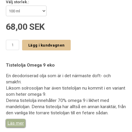
Välj storlek.:
68,00 SEK
Lägg i kundvagnen
Tistelolja Omega 9 eko
En deodoriserad olja som är i det närmaste doft- och
smakfri.
Liksom solrosoljan har även tisteloljan nu kommit i en variant
som heter omega 9.
Denna tistelolja innehåller 70% omega 9 i likhet med
mandeloljan. Denna tisteolja har alltså en annan karaktär, från
den vanliga lite torrare tisteloljan till en fetare sådan.
Läs mer
Tistelolja Omega 9 hudvård: