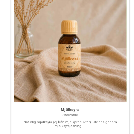
Mjölksyra
Crearome
Naturlig mjölksyra (ej från mjölkprodukter). Utvinns genom
mjölksyrajäsning. ...