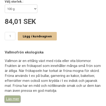
Välj storlek.:
84,01 SEK
Lägg i kundvagnen
Vallmofrön ekologiska
Vallmon är en ettårig växt med röda eller vita blommor.
Frukten är en frökapsel som innehåller många små frön som
är ätliga. När frökapseln har torkat är fröna mogna för skörd.
Fröna används t ex på bullar, garnering av kakor, bakelser,
efterrätter men också som krydda i t ex indisk och japansk
mat. Fröna har en mild och nötliknande smak och ur dem kan
man även pressa en god matolja.
Läs mer
OBS! Intag rimliga mängder av fröna och undvik att ge dem till
små barn och var försiktig under graviditet. Detta för att