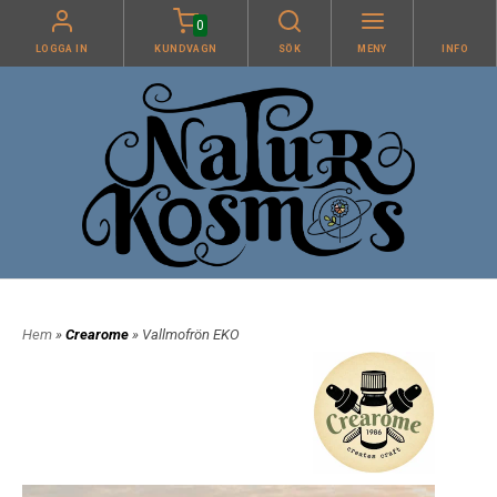
0
LOGGA IN
KUNDVAGN
SÖK
MENY
INFO
Hem
»
Crearome
» Vallmofrön EKO