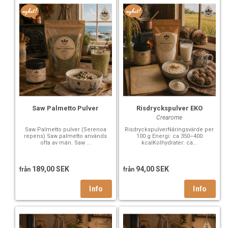
Saw Palmetto Pulver
Risdryckspulver EKO
Crearome
Saw Palmetto pulver (Serenoa
RisdryckspulverNäringsvärde per
repens) Saw palmetto används
100 g Energi: ca 350–400
ofta av män. Saw ...
kcalKolhydrater: ca...
189,00 SEK
94,00 SEK
från
från