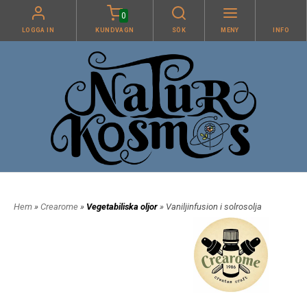
0
LOGGA IN
KUNDVAGN
SÖK
MENY
INFO
Hem
»
Crearome
»
Vegetabiliska oljor
» Vaniljinfusion i solrosolja