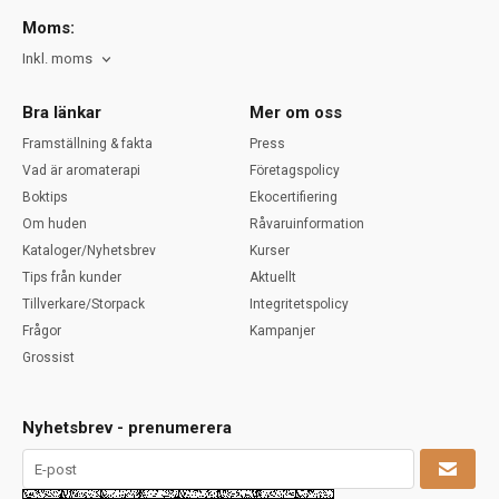
Moms:
Inkl. moms
Bra länkar
Mer om oss
Framställning & fakta
Press
Vad är aromaterapi
Företagspolicy
Boktips
Ekocertifiering
Om huden
Råvaruinformation
Kataloger/Nyhetsbrev
Kurser
Tips från kunder
Aktuellt
Tillverkare/Storpack
Integritetspolicy
Frågor
Kampanjer
Grossist
Nyhetsbrev - prenumerera