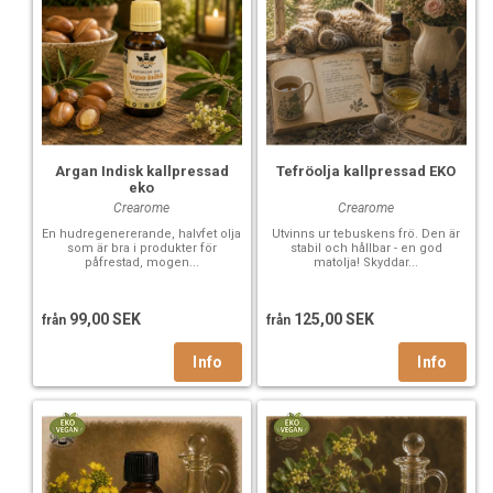
Argan Indisk kallpressad
Tefröolja kallpressad EKO
eko
Crearome
Crearome
En hudregenererande, halvfet olja
Utvinns ur tebuskens frö. Den är
som är bra i produkter för
stabil och hållbar - en god
påfrestad, mogen...
matolja! Skyddar...
99,00 SEK
125,00 SEK
från
från