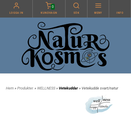
0
LOGGA IN
KUNDVAGN
SÖK
MENY
INFO
Hem
»
Produkter.
»
WELLNESS
»
Vetekuddar
» Vetekudde svart/natur