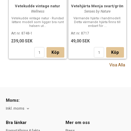
Vetekudde vintage natur
Vetehjärta Menja svart/grön
Wellness
Senses by Nature
Vetekudde vintage natur - Rundad
Värmande hjärta i handmodell.
lättare modell som ligger bra runt
Detta värmande hjärta finns till
halsen ut...
enbart för ...
Art nr. 8748-1
Art nr. 8717
239,00 SEK
49,00 SEK
Köp
Köp
Visa Alla
Moms:
Inkl. moms
Bra länkar
Mer om oss
Framställning & fakta
Press