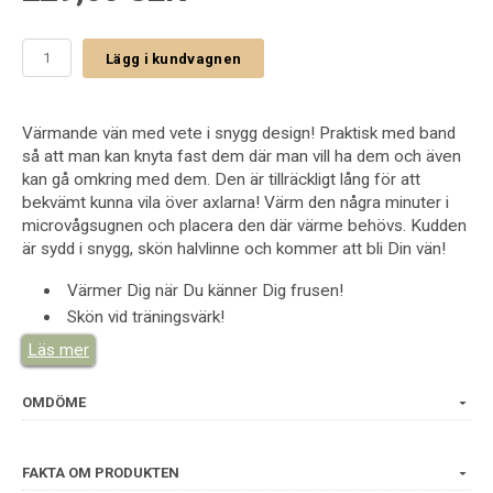
Lägg i kundvagnen
Värmande vän med vete i snygg design! Praktisk med band
så att man kan knyta fast dem där man vill ha dem och även
kan gå omkring med dem. Den är tillräckligt lång för att
bekvämt kunna vila över axlarna! Värm den några minuter i
microvågsugnen och placera den där värme behövs. Kudden
är sydd i snygg, skön halvlinne och kommer att bli Din vän!
Värmer Dig när Du känner Dig frusen!
Skön vid träningsvärk!
Skön vid spända muskler!
Läs mer
Hjälper Dig att varva ner!
Prova den vid mensvärk!
OMDÖME
Om det är kyla Du behöver, lägg den en stund i frysen. Om
Du inte har någon micro kan Du försiktigt värma kudden i
FAKTA OM PRODUKTEN
vanlig ugn 150 grader under konstant uppsikt! Kudden ska då