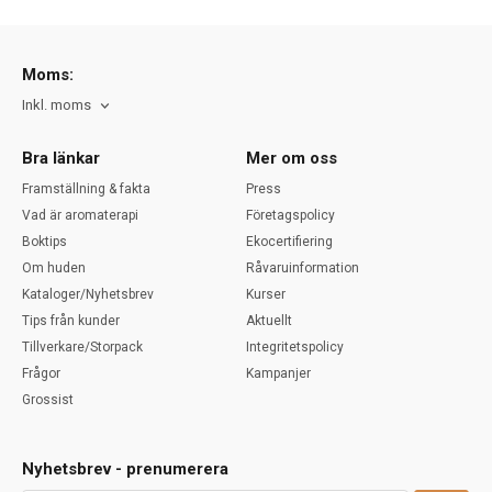
Moms:
Inkl. moms
Bra länkar
Mer om oss
Framställning & fakta
Press
Vad är aromaterapi
Företagspolicy
Boktips
Ekocertifiering
Om huden
Råvaruinformation
Kataloger/Nyhetsbrev
Kurser
Tips från kunder
Aktuellt
Tillverkare/Storpack
Integritetspolicy
Frågor
Kampanjer
Grossist
Nyhetsbrev - prenumerera