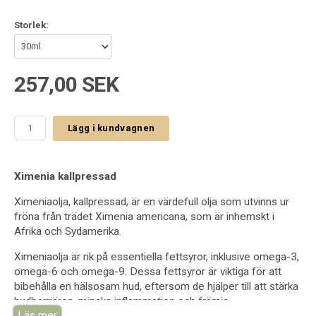
Storlek:
257,00 SEK
Lägg i kundvagnen
Ximenia kallpressad
Ximeniaolja, kallpressad, är en värdefull olja som utvinns ur
fröna från trädet Ximenia americana, som är inhemskt i
Afrika och Sydamerika.
Ximeniaolja är rik på essentiella fettsyror, inklusive omega-3,
omega-6 och omega-9. Dessa fettsyror är viktiga för att
bibehålla en hälsosam hud, eftersom de hjälper till att stärka
hudbarriären, minska inflammation och främja
Läs mer
kollagenproduktionen.