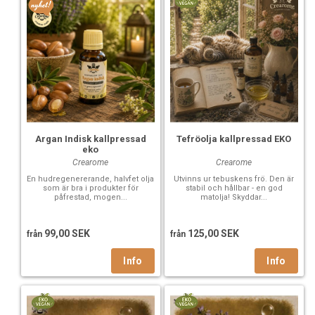
Argan Indisk kallpressad
Tefröolja kallpressad EKO
eko
Crearome
Crearome
En hudregenererande, halvfet olja
Utvinns ur tebuskens frö. Den är
som är bra i produkter för
stabil och hållbar - en god
påfrestad, mogen...
matolja! Skyddar...
99,00 SEK
125,00 SEK
från
från