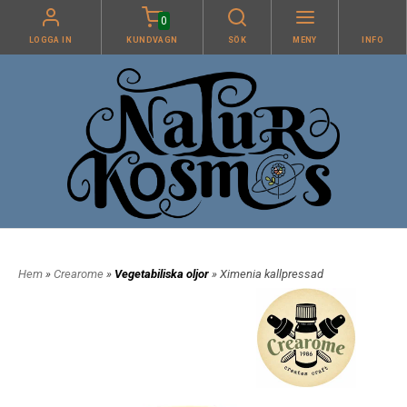
0
LOGGA IN
KUNDVAGN
SÖK
MENY
INFO
Hem
»
Crearome
»
Vegetabiliska oljor
» Ximenia kallpressad