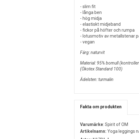
- slim fit
- långa ben
- hög midja
- elastiskt midjeband
- fickor på höfter och rumpa
- lotusmotiv av metallstenar 
- vegan
Färg: naturvit
Material: 95% bomull (kontrolle
(Ökotex Standard 100)
Ädelsten: turmalin
Fakta om produkten
Varumärke
:
Spirit of OM
Artikelnamn:
Yoga leggings n