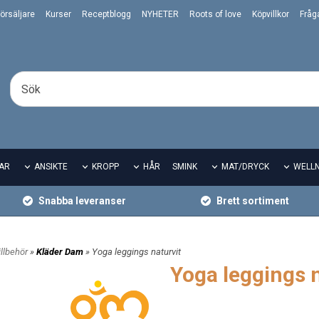
örsäljare
Kurser
Receptblogg
NYHETER
Roots of love
Köpvillkor
Fråg
AR
ANSIKTE
KROPP
HÅR
SMINK
MAT/DRYCK
WELL
Snabba leveranser
Brett sortiment
llbehör
»
Kläder Dam
» Yoga leggings naturvit
Yoga leggings n