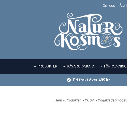
Om oss
Återf
PRODUKTER
RÅVAROR/SKAPA
FÖRPACKNING
Fri frakt över 499 kr
Hem
»
Produkter.
»
YOGA
»
Yogakläder/Yogati