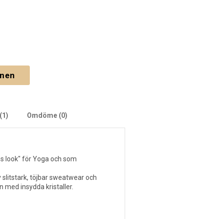
gnen
(1)
Omdöme (0)
s look" för Yoga och som
.
slitstark, töjbar sweatwear och
n med insydda kristaller.