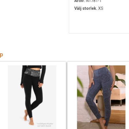
Artnr:
N1781-1
Välj storlek.
XS
p