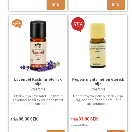
Lavendel Kashmir eterisk
Pepparmynta Indien eterisk
olja
olja
Crearome
Crearome
Eterisk olja Lavendel - Kashmir
Pepparmynta Indien eterisk olja
Lavendel är en av världens mest
Isig, söt och fräsch doft. Både
uppskattade ...
aktiverande ...
98,00 SEK
33,00 SEK
från
från
(
55,00 SEK
)