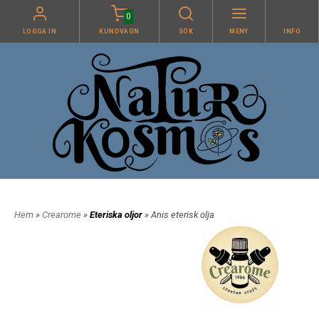
0
LOGGA IN
KUNDVAGN
SÖK
MENY
INFO
Hem
»
Crearome
»
Eteriska oljor
» Anis eterisk olja