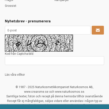
Frågor
Kampanjer
Grossist
Nyhetsbrev - prenumerera
Kod från Captcha-bild:
Läs våra villkor
© 1987 - 2025 Naturkosmetikkompaniet Naturkosmos AB,
www.crearome.se och www.naturkosmos.se.
Samtliga texter, foton och recept på denna hemsida tillhör ovanstående
Recept får ej mångfaldigas, säljas vidare eller användas i någon typ av
kommersiellt syfte. Överträdelser ses mycket allvarligt på och beivras.