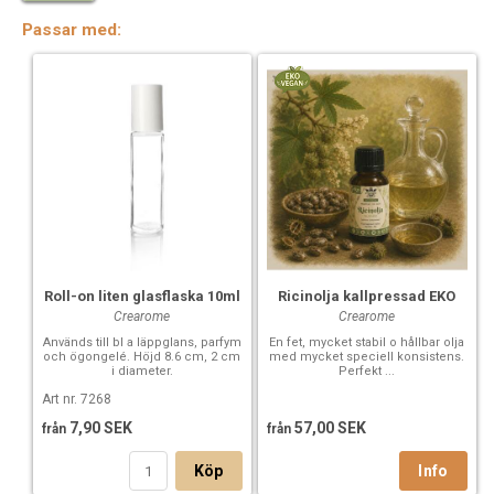
Vetenskapligt namn: Pimpinella anisum
Växtdel: Frö
Passar med:
Ursprungsland: Kina
Essential oil Anis: An oil of licorice aroma that liven up the
mind.
Can be used in food. Use with caution, take into account the
full effects of the oil.
Scientific name: Pimpinella anisum
Ricinolja kallpressad EKO
Roll-on liten glasflaska 10ml
Plant part: Seed
Crearome
Crearome
Country of origin: China
En fet, mycket stabil o hållbar olja
Används till bl a läppglans, parfym
med mycket speciell konsistens.
och ögongelé. Höjd 8.6 cm, 2 cm
Perfekt ...
i diameter.
Art nr. 7268
57,00 SEK
7,90 SEK
från
från
Köp