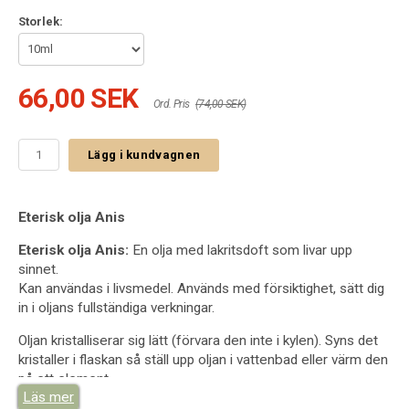
Storlek:
66,00 SEK
Ord. Pris
(74,00 SEK)
Lägg i kundvagnen
Eterisk olja Anis
Eterisk olja Anis:
En olja med lakritsdoft som livar upp
sinnet.
Kan användas i livsmedel. Används med försiktighet, sätt dig
in i oljans fullständiga verkningar.
Oljan kristalliserar sig lätt (förvara den inte i kylen). Syns det
kristaller i flaskan så ställ upp oljan i vattenbad eller värm den
på ett element.
Läs mer