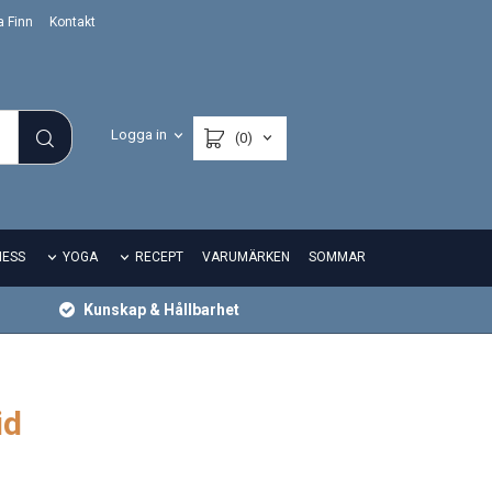
a Finn
Kontakt
Logga in
(0)
NESS
YOGA
RECEPT
VARUMÄRKEN
SOMMAR
Kunskap & Hållbarhet
id