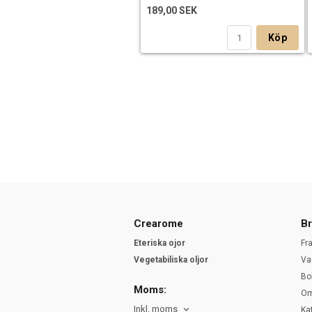
189,00 SEK
Köp
Crearome
Br
Eteriska ojor
Fr
Vegetabiliska oljor
Va
Bo
Moms:
Om
Inkl. moms
Ka