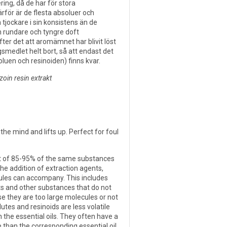
ering, då de har för stora
Därför är de flesta absoluer och
 tjockare i sin konsistens än de
en rundare och tyngre doft
fter det att aromämnet har blivit löst
gsmedlet helt bort, så att endast det
luen och resinoiden) finns kvar.
oin resin extrakt
the mind and lifts up. Perfect for foul
st of 85-95% of the same substances
 the addition of extraction agents,
ules can accompany. This includes
s and other substances that do not
e they are too large molecules or not
utes and resinoids are less volatile
an the essential oils. They often have a
than the corresponding essential oil.