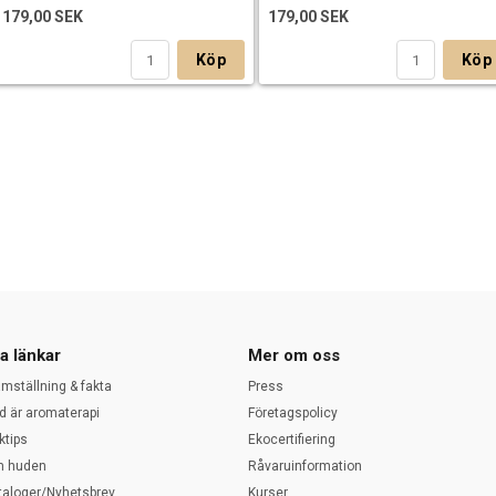
179,00 SEK
179,00 SEK
Köp
Köp
a länkar
Mer om oss
amställning & fakta
Press
d är aromaterapi
Företagspolicy
ktips
Ekocertifiering
 huden
Råvaruinformation
taloger/Nyhetsbrev
Kurser