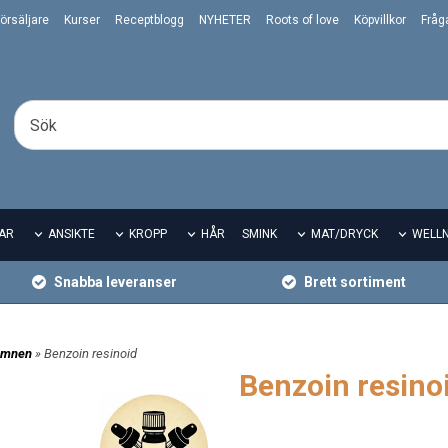
örsäljare
Kurser
Receptblogg
NYHETER
Roots of love
Köpvillkor
Fråg
AR
ANSIKTE
KROPP
HÅR
SMINK
MAT/DRYCK
WELL
Snabba leveranser
Brett sortiment
ämnen
» Benzoin resinoid
Benzoin resino