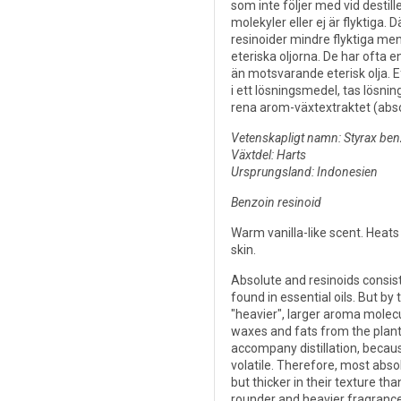
som inte följer med vid destill
molekyler eller ej är flyktiga. 
resinoider mindre flyktiga men
eteriska oljorna. De har ofta 
än motsvarande eterisk olja. E
i ett lösningsmedel, tas lösnin
rena arom-växtextraktet (abso
Vetenskapligt namn: Styrax benz
Växtdel: Harts
Ursprungsland: Indonesien
Benzoin resinoid
Warm vanilla-like scent. Heats 
skin.
Absolute and resinoids consi
found in essential oils. But by
"heavier", larger aroma molec
waxes and fats from the plant
accompany distillation, becaus
volatile. Therefore, most absol
but thicker in their texture th
rounder and heavier fragrance 