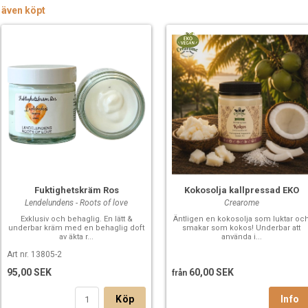
 även köpt
Fuktighetskräm Ros
Kokosolja kallpressad EKO
Lendelundens - Roots of love
Crearome
Exklusiv och behaglig. En lätt &
Äntligen en kokosolja som luktar oc
underbar kräm med en behaglig doft
smakar som kokos! Underbar att
av äkta r...
använda i...
Art nr. 13805-2
95,00 SEK
60,00 SEK
från
Köp