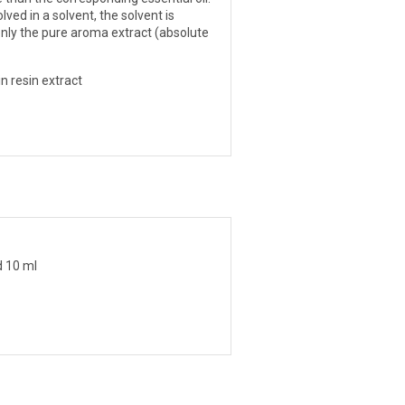
lved in a solvent, the solvent is
nly the pure aroma extract (absolute
n resin extract
d 10 ml