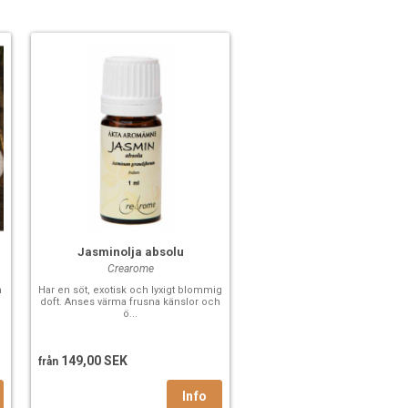
Jasminolja absolu
Crearome
h
Har en söt, exotisk och lyxigt blommig
doft. Anses värma frusna känslor och
ö...
149,00 SEK
från