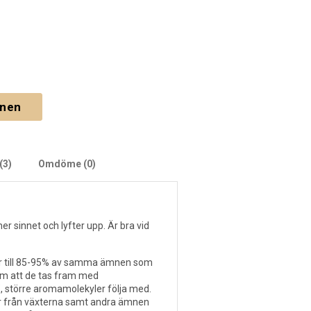
gnen
(3)
Omdöme (0)
er sinnet och lyfter upp. Är bra vid
år till 85-95% av samma ämnen som
nom att de tas fram med
, större aromamolekyler följa med.
er från växterna samt andra ämnen