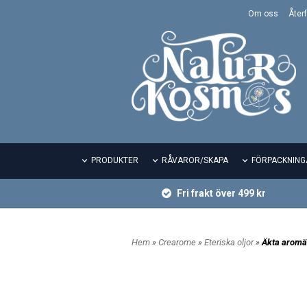
Om oss
Återf
PRODUKTER
RÅVAROR/SKAPA
FÖRPACKNING
Fri frakt över 499 kr
Hem
»
Crearome
»
Eteriska oljor
»
Äkta arom