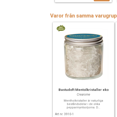
Varor från samma varugrup
Bastudoft Mentolkristaller eko
Crearome
Mentholkristaller är naturliga
beståndsdelar i de olika
pepparmyntsoljorna. D...
Art nr. 3910-1