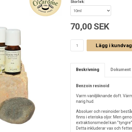
Storlek:
70,00 SEK
Lägg i kundva
Beskrivning
Dokument 
Benzoin resinoid
Varm vaniljliknande doft. Värm
narig hud.
Absoluer och resinoider best
finns i eteriska oljor. Men ge
extraktionsmedel kan ”tyngre”
Detta inkluderar vax och fett