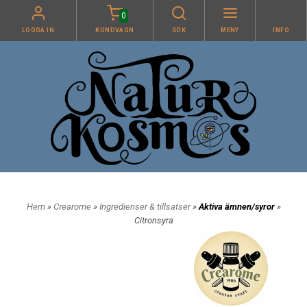
0
LOGGA IN
KUNDVAGN
SÖK
MENY
INFO
Hem
»
Crearome
»
Ingredienser & tillsatser
»
Aktiva ämnen/syror
»
Citronsyra