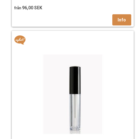
kvaliteten och doseringen i vikt är densamma.
96,00 SEK
från