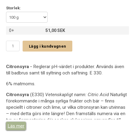
Storlek:
0+
51,00 SEK
Lägg i kundvagnen
Citronsyra -
Reglerar pH-värdet i produkter. Används även
till badbrus samt till syltning och saftning. E 330.
6% matmoms.
Citronsyra
(E330)
Vetenskapligt namn: Citric Acid
Naturligt
förekommande i många syrliga frukter och bär – finns
speciellt i citroner och lime, ur vilka citronsyran kan utvinnas
– med detta görs inte längre! Den framställs numera via en
typ av fermentering där socker, glukossirap omvandlas till
Läs mer
citronsyra. En viktig del av fermenteringen är tillsats av
mikroorganismen Aspergillus niger (en mögelsvamp), också