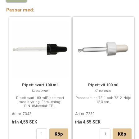
7233 Kapsyl räfflad vitt tjock
7241 Pump till glasflaska
Passar med:
7242 Spray till glasflaska
7259 Kapsyl räfflad svart tunn
7260 Kapsyl räfflad svart tjock
7357 Pump till glasflaska - svart
7411 Kapsyl räfflad svart u dropp
7487 Kapsyl aluminium glasflaska
7417 Kapsyl lila tunn insats
7418 Kapsyl lila barnsäker tunn in
7419 Kapsyl lila tjock insats
8977 Pump till glasflaska svart öppen hatt
Pipett svart 100 ml
Pipett vit 100 ml
Crearome
Crearome
Pipett svart 100 mlPipett svart
Passar art. nr. 7211 och 7212. Höjd
med brytring. Förslutning:
12,3 cm.
DIN18Material: TP...
Art nr. 7342
Art nr. 7230
4,55 SEK
4,55 SEK
från
från
Köp
Köp