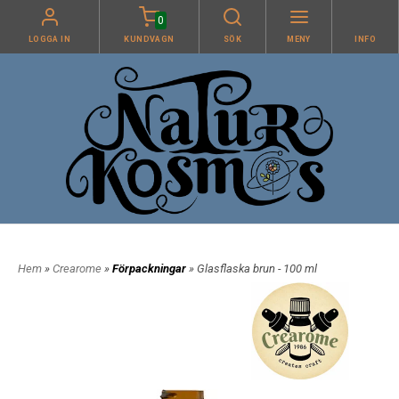
0
LOGGA IN
KUNDVAGN
SÖK
MENY
INFO
Hem
»
Crearome
»
Förpackningar
» Glasflaska brun - 100 ml