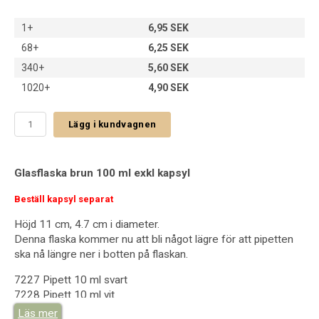
1+
6,95 SEK
68+
6,25 SEK
340+
5,60 SEK
1020+
4,90 SEK
Lägg i kundvagnen
Glasflaska brun 100 ml exkl kapsyl
Beställ kapsyl separat
Höjd 11 cm, 4.7 cm i diameter.
Denna flaska kommer nu att bli något lägre för att pipetten
ska nå längre ner i botten på flaskan.
7227 Pipett 10 ml svart
7228 Pipett 10 ml vit
7232 Kapsyl räfflad vit tunn
Läs mer