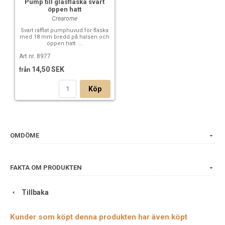
Pump till glasflaska svart
öppen hatt
Crearome
Svart räfflat pumphuvud för flaska
med 18 mm bredd på halsen och
öppen hatt. ...
Art nr. 8977
14,50 SEK
från
Köp
OMDÖME
FAKTA OM PRODUKTEN
Tillbaka
Kunder som köpt denna produkten har även köpt