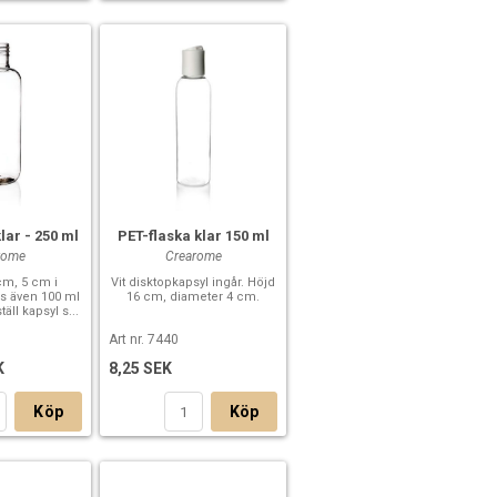
lar - 250 ml
PET-flaska klar 150 ml
rome
Crearome
cm, 5 cm i
Vit disktopkapsyl ingår. Höjd
ns även 100 ml
16 cm, diameter 4 cm.
täll kapsyl s...
Art nr. 7440
K
8,25 SEK
Köp
Köp