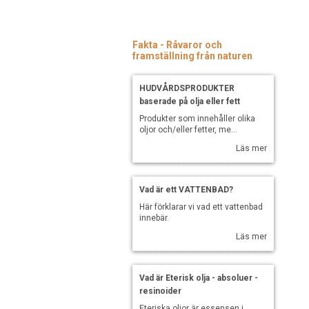
Fakta - Råvaror och
framställning från naturen
HUDVÅRDSPRODUKTER
baserade på olja eller fett
Produkter som innehåller olika
oljor och/eller fetter, me...
Läs mer
Vad är ett VATTENBAD?
Här förklarar vi vad ett vattenbad
innebär.
Läs mer
Vad är Eterisk olja - absoluer -
resinoider
Eteriska oljor är essensen i