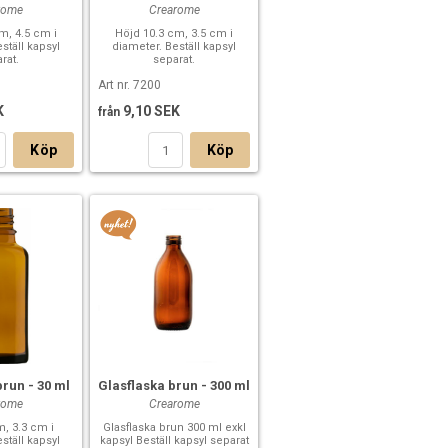
rome
Crearome
m, 4.5 cm i
Höjd 10.3 cm, 3.5 cm i
ställ kapsyl
diameter. Beställ kapsyl
rat.
separat.
Art nr. 7200
K
9,10 SEK
från
Köp
Köp
brun - 30 ml
Glasflaska brun - 300 ml
rome
Crearome
m, 3.3 cm i
Glasflaska brun 300 ml exkl
ställ kapsyl
kapsyl Beställ kapsyl separat