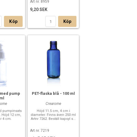
Art nr. 8959
9,20 SEK
Köp
Köp
a med pump
PET-flaska blå - 100 ml
 ml
rome
Crearome
ed pumpinsats
Höjd 11.5 cm, 4 cm i
. Höjd 12 cm,
diameter. Finns även 250 ml
r 4 cm.
Artnr 7262. Beställ kapsyl s...
Art nr. 7219