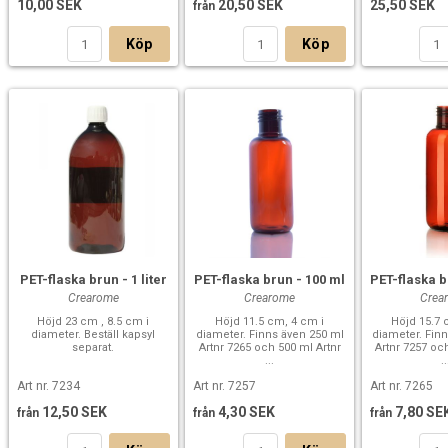
10,00 SEK
20,50 SEK
25,50 SEK
från
Köp
Köp
PET-flaska brun - 1 liter
PET-flaska brun - 100 ml
PET-flaska b
Crearome
Crearome
Crea
Höjd 23 cm , 8.5 cm i
Höjd 11.5 cm, 4 cm i
Höjd 15.7 
diameter. Beställ kapsyl
diameter. Finns även 250 ml
diameter. Fin
separat.
Artnr 7265 och 500 ml Artnr
Artnr 7257 oc
...
..
Art nr. 7234
Art nr. 7257
Art nr. 7265
12,50 SEK
4,30 SEK
7,80 SE
från
från
från