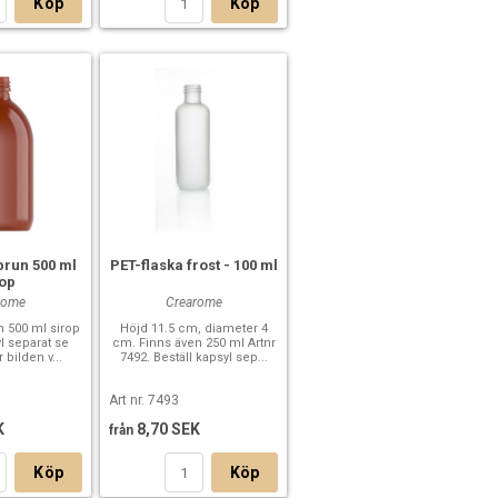
Köp
Köp
brun 500 ml
PET-flaska frost - 100 ml
rop
rome
Crearome
n 500 ml sirop
Höjd 11.5 cm, diameter 4
yl separat se
cm. Finns även 250 ml Artnr
 bilden v...
7492. Beställ kapsyl sep...
Art nr. 7493
K
8,70 SEK
från
Köp
Köp