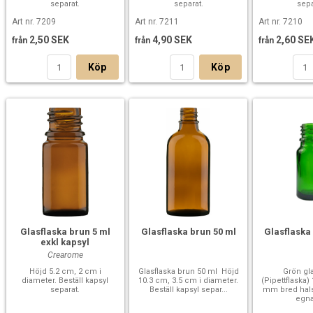
separat.
separat.
sepa
Art nr. 7209
Art nr. 7211
Art nr. 7210
2,50 SEK
4,90 SEK
2,60 SE
från
från
från
Köp
Köp
Glasflaska brun 5 ml
Glasflaska brun 50 ml
Glasflaska
exkl kapsyl
Crearome
Höjd 5.2 cm, 2 cm i
Glasflaska brun 50 ml Höjd
Grön gl
diameter. Beställ kapsyl
10.3 cm, 3.5 cm i diameter.
(Pipettflaska
separat.
Beställ kapsyl separ...
mm bred hals
egna