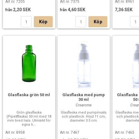
Art nr. 7205
Art nr. 7375
Art nr. 8961
2,20 SEK
4,60 SEK
7,36 SEK
från
från
Köp
Köp
Glasflaska grön 50 ml
Glasflaska med pump
Glasflask
30 ml
50
Crearome
Crea
Grön glasflaska
Glasflaska med pumpinsats
Glasflaska m
(Pipettflaska) 50 ml med 18
och plastlock. Höjd 11 cm,
och plastlock
mm bred hals. Utmärkt för
diameter 3.5 cm.
diamete
egna h...
Art nr. 8958
Art nr. 7467
Art nr. 7465