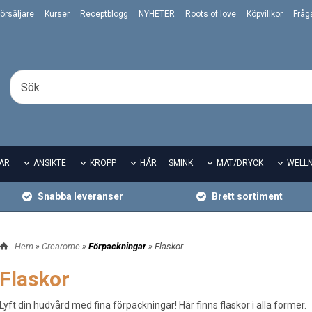
örsäljare
Kurser
Receptblogg
NYHETER
Roots of love
Köpvillkor
Fråg
AR
ANSIKTE
KROPP
HÅR
SMINK
MAT/DRYCK
WELL
Snabba leveranser
Brett sortiment
Hem
»
Crearome
»
Förpackningar
» Flaskor
Flaskor
Lyft din hudvård med fina förpackningar! Här finns flaskor i alla former.