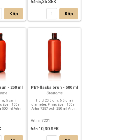
5,35 SEK
från
Köp
Köp
run - 250 ml
PET-flaska brun - 500 ml
rome
Crearome
cm, 5 cm i
Höjd 20.5 cm, 6.5 cm i
ns även 100 ml
diameter. Finns även 100 ml
h 500 ml Artnr
Artnr 7257 och 250 ml Artn...
.
Art nr. 7221
K
10,30 SEK
från