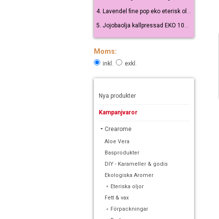
4. Lavendel fine pop eko eterisk olja 10 ml
5. Jojobaolja kallpressad EKO 100 ml
Moms:
inkl.
exkl.
Nya produkter
Kampanjvaror
Crearome
Aloe Vera
Basprodukter
DIY - Karameller & godis
Ekologiska Aromer
Eteriska oljor
Fett & vax
Förpackningar