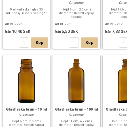
Crearome
Crea
Parfymflaska i glas 30
Höjd 6 cm, 2.5 cm i
Höjd 11.6 c
ml. Kapsyl rund silver ingår.
diameter. Beställ kapsyl
diameter. Be
separat.
sepa
Art nr. 7225
Art nr. 7258
Art nr. 7212
10,40 SEK
5,50 SEK
7,83 SE
från
från
från
Köp
Köp
Glasflaska brun - 10 ml
Glasflaska brun - 100 ml
Glasflaska 
Crearome
Crearome
Crea
Höjd 6 cm, 2.5 cm i
Höjd 11 cm, 4.7 cm i
Höjd 8.1 c
diameter. Beställ kapsyl
diameter. Beställ kapsyl
diameter. Be