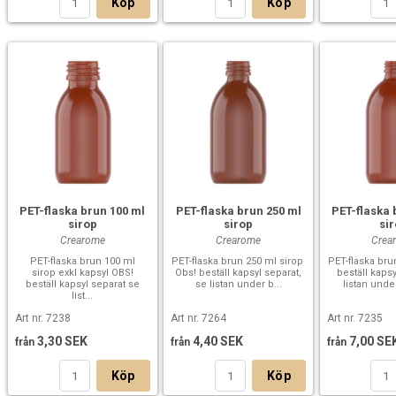
Köp
Köp
PET-flaska brun 100 ml
PET-flaska brun 250 ml
PET-flaska 
sirop
sirop
si
Crearome
Crearome
Crea
PET-flaska brun 100 ml
PET-flaska brun 250 ml sirop
PET-flaska bru
sirop exkl kapsyl OBS!
Obs! beställ kapsyl separat,
beställ kaps
beställ kapsyl separat se
se listan under b...
listan under
list...
Art nr. 7238
Art nr. 7264
Art nr. 7235
3,30 SEK
4,40 SEK
7,00 SE
från
från
från
Köp
Köp