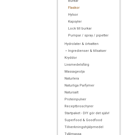
Burkar
Flaskor
Hylsor
Kapsyler
Lock till burkar
Pumpar / spray / pipetter
Hydrolater & örtvatten
Ingredienser & tillsatser
Kryddor
Livsmedelsfärg
Massageolja
Naturlera
Naturliga Parfymer
Natursalt
Proteinpulver
Receptbroschyrer
Startpaket - DIY gör det själv!
Superfood & Goodfood
Tillverkningshjälpmedel
Tvålmassa