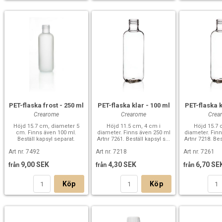
PET-flaska frost - 250 ml
PET-flaska klar - 100 ml
PET-flaska k
Crearome
Crearome
Crea
Höjd 15.7 cm, diameter 5
Höjd 11.5 cm, 4 cm i
Höjd 15.7 
cm. Finns även 100 ml.
diameter. Finns även 250 ml
diameter. Fin
Beställ kapsyl separat.
Artnr 7261. Beställ kapsyl s...
Artnr 7218. Bes
Art nr. 7492
Art nr. 7218
Art nr. 7261
9,00 SEK
4,30 SEK
6,70 SE
från
från
från
Köp
Köp