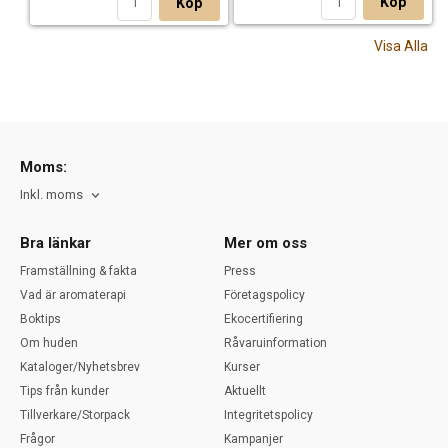
Köp
Köp
Visa Alla
Moms:
Inkl. moms
Bra länkar
Mer om oss
Framställning & fakta
Press
Vad är aromaterapi
Företagspolicy
Boktips
Ekocertifiering
Om huden
Råvaruinformation
Kataloger/Nyhetsbrev
Kurser
Tips från kunder
Aktuellt
Tillverkare/Storpack
Integritetspolicy
Frågor
Kampanjer