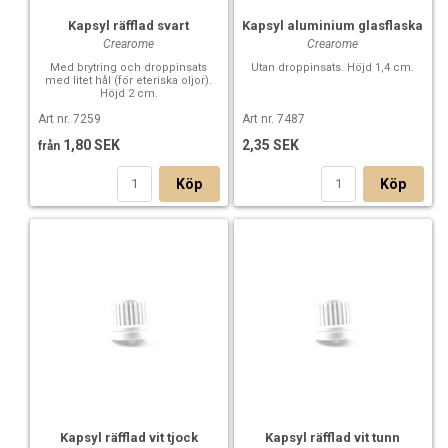
Kapsyl räfflad svart
Kapsyl aluminium glasflaska
Crearome
Crearome
Med brytring och droppinsats
Utan droppinsats. Höjd 1,4 cm.
med litet hål (för eteriska oljor).
Höjd 2 cm.
Art nr. 7259
Art nr. 7487
1,80 SEK
2,35 SEK
från
Köp
Köp
Kapsyl räfflad vit tjock
Kapsyl räfflad vit tunn