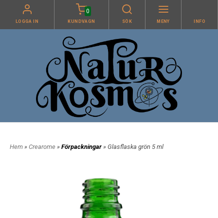
0
LOGGA IN
KUNDVAGN
SÖK
MENY
INFO
Hem
»
Crearome
»
Förpackningar
» Glasflaska grön 5 ml