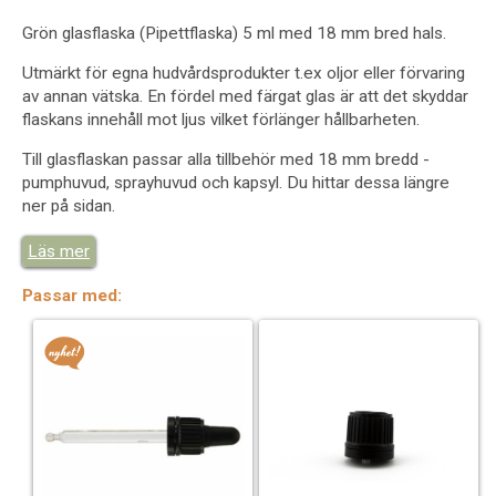
Grön glasflaska (Pipettflaska) 5 ml med 18 mm bred hals.
Utmärkt för egna hudvårdsprodukter t.ex oljor eller förvaring
av annan vätska. En fördel med färgat glas är att det skyddar
flaskans innehåll mot ljus vilket förlänger hållbarheten.
Till glasflaskan passar alla tillbehör med 18 mm bredd -
pumphuvud, sprayhuvud och kapsyl. Du hittar dessa längre
ner på sidan.
Hals: 18 mm (gängorna)
Läs mer
Material: Glas
Livsmedelsgodkänd: Ja
Passar med:
8963 Pipett 5 ml svart
7232 Kapsyl räfflad vit tunn
7233 Kapsyl räfflad vitt tjock
7241 Pump till glasflaska
7242 Spray till glasflaska
7259 Kapsyl räfflad svart tunn