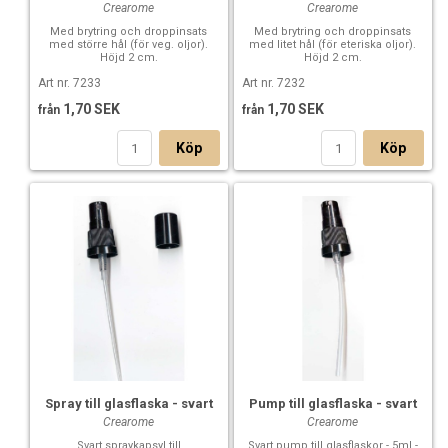
Crearome
Crearome
Med brytring och droppinsats
Med brytring och droppinsats
med större hål (för veg. oljor).
med litet hål (för eteriska oljor).
Höjd 2 cm.
Höjd 2 cm.
Art nr. 7233
Art nr. 7232
1,70 SEK
1,70 SEK
från
från
Köp
Köp
Spray till glasflaska - svart
Pump till glasflaska - svart
Crearome
Crearome
Svart spraykapsyl till
Svart pump till glasflaskor - 5ml -