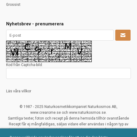
Grossist
Nyhetsbrev - prenumerera
Kod från Captcha-bild:
Läs våra villkor
© 1987 - 2025 Naturkosmetikkompaniet Naturkosmos AB,
www.crearome.se och www.naturkosmos.se.
Samtliga texter, foton och recept på denna hemsida tillhör ovanstående
Recept får ej mångfaldigas, säljas vidare eller användas i någon typ av
kommersiellt syfte. Överträdelser ses mycket allvarligt på och beivras.