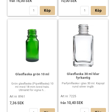
16,00 SEK
10,00 SEK
från
Köp
Köp
Glasflaska 30 ml klar
Glasflaska grön 10 ml
fyrkantig
Parfymflaska i glas 30 ml. Kapsyl
Grön glasflaska (Pipettflaska) 10
rund silver ingår.
ml med 18 mm bred hals.
Utmärkt för egna h...
Art nr. 7225
Art nr. 8961
10,40 SEK
7,36 SEK
från