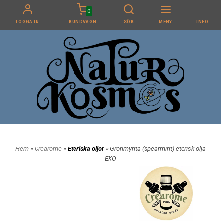
0
LOGGA IN
KUNDVAGN
SÖK
MENY
INFO
Hem
»
Crearome
»
Eteriska oljor
» Grönmynta (spearmint) eterisk olja
EKO