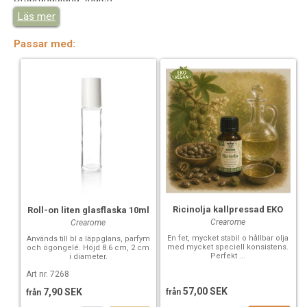
Läs mer
Test till denna produkt
1173-6
Passar med:
Ricinolja kallpressad EKO
Roll-on liten glasflaska 10ml
Crearome
Crearome
En fet, mycket stabil o hållbar olja
Används till bl a läppglans, parfym
med mycket speciell konsistens.
och ögongelé. Höjd 8.6 cm, 2 cm
Perfekt ...
i diameter.
Art nr. 7268
57,00 SEK
7,90 SEK
från
från