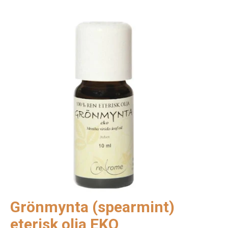
Grönmynta (spearmint)
eterisk olja EKO