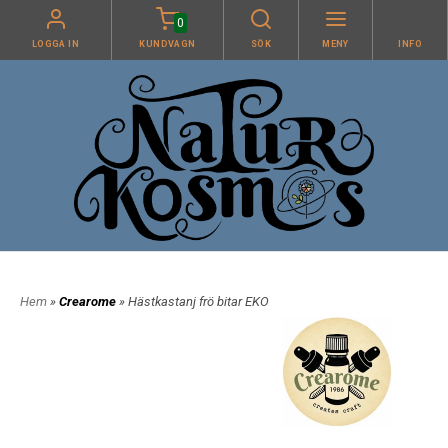
0
LOGGA IN
KUNDVAGN
SÖK
MENY
INFO
Hem
»
Crearome
» Hästkastanj frö bitar EKO