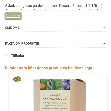
Avkok kan göras på detta pulver. Dosera 1 msk till 1 1/5 - 2
dl vatten. Koka sakta under cirka tio minuter. Silas vid behov.
Läs mer
Enklast är att förtjocka avkoket med xantangum. (1 gram per
1 dl färdigt avkok. Mixa med mixerstav.). Denna gel kan
sedan användas på benen, på hemorrojder med mera. Ett
OMDÖME
extrakt kan även göras med glycerol.
aesculus hippocastanum
FAKTA OM PRODUKTEN
Tillbaka
Växtdel: Frö
Kunder som köpt denna produkten har även köpt