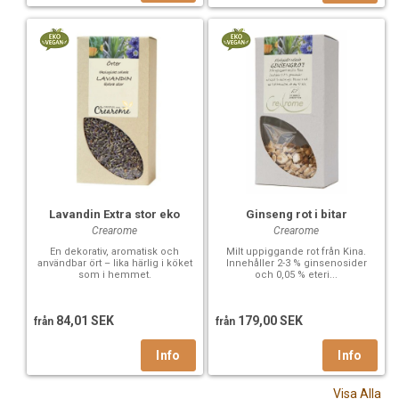
Lavandin Extra stor eko
Ginseng rot i bitar
Crearome
Crearome
En dekorativ, aromatisk och
Milt uppiggande rot från Kina.
användbar ört – lika härlig i köket
Innehåller 2-3 % ginsenosider
som i hemmet.
och 0,05 % eteri...
84,01 SEK
179,00 SEK
från
från
Visa Alla