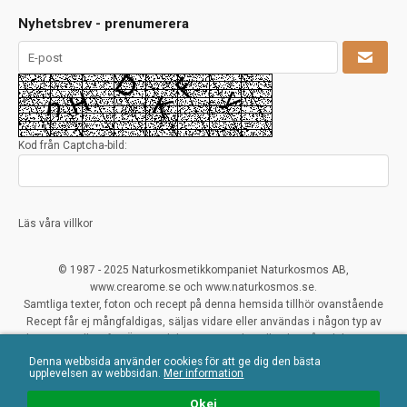
Nyhetsbrev - prenumerera
Kod från Captcha-bild:
Läs våra villkor
© 1987 - 2025 Naturkosmetikkompaniet Naturkosmos AB,
www.crearome.se och www.naturkosmos.se.
Samtliga texter, foton och recept på denna hemsida tillhör ovanstående
Recept får ej mångfaldigas, säljas vidare eller användas i någon typ av
kommersiellt syfte. Överträdelser ses mycket allvarligt på och beivras.
Denna webbsida använder cookies för att ge dig den bästa
All Rights Reserved
upplevelsen av webbsidan.
Mer information
Naturliga ekologiska certifierade råvaror
Okej