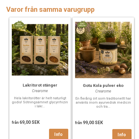
Varor från samma varugrupp
Lakritsrot stänger
Gotu Kola pulver eko
Crearome
Crearome
Hela lakritsrötter är helt naturligt
En flerårig ört som traditionellt har
godis! Sötningsämnet glycyrrhizin
använts inom ayurvedisk medicin
i lakr...
och tra...
69,00 SEK
99,00 SEK
från
från