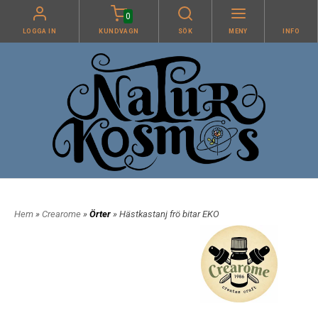
0
LOGGA IN
KUNDVAGN
SÖK
MENY
INFO
Hem
»
Crearome
»
Örter
» Hästkastanj frö bitar EKO