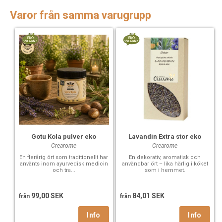
Varor från samma varugrupp
Gotu Kola pulver eko
Lavandin Extra stor eko
Crearome
Crearome
En flerårig ört som traditionellt har
En dekorativ, aromatisk och
använts inom ayurvedisk medicin
användbar ört – lika härlig i köket
och tra...
som i hemmet.
99,00 SEK
84,01 SEK
från
från