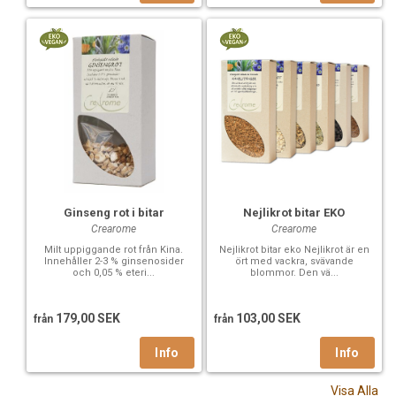
Nejlikrot bitar EKO
Ginseng rot i bitar
Crearome
Crearome
Nejlikrot bitar eko Nejlikrot är en
Milt uppiggande rot från Kina.
ört med vackra, svävande
Innehåller 2-3 % ginsenosider
blommor. Den vä...
och 0,05 % eteri...
103,00 SEK
179,00 SEK
från
från
Visa Alla