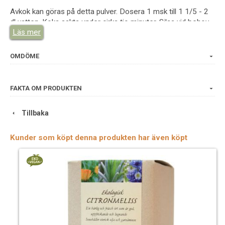
Avkok kan göras på detta pulver. Dosera 1 msk till 1 1/5 - 2
dl vatten. Koka sakta under cirka tio minuter. Silas vid behov.
Läs mer
Enklast är att förtjocka avkoket med xantangum. (1 gram per
1 dl färdigt avkok. Mixa med mixerstav.). Denna gel kan
sedan användas på benen, på hemorrojder med mera. Ett
OMDÖME
extrakt kan även göras med glycerol.
aesculus hippocastanum
FAKTA OM PRODUKTEN
Tillbaka
Växtdel: Frö
Kunder som köpt denna produkten har även köpt