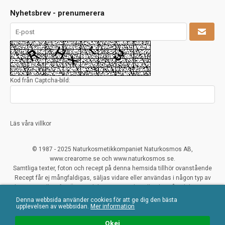
Nyhetsbrev - prenumerera
Kod från Captcha-bild:
Läs våra villkor
© 1987 - 2025 Naturkosmetikkompaniet Naturkosmos AB,
www.crearome.se och www.naturkosmos.se.
Samtliga texter, foton och recept på denna hemsida tillhör ovanstående
Recept får ej mångfaldigas, säljas vidare eller användas i någon typ av
kommersiellt syfte. Överträdelser ses mycket allvarligt på och beivras.
Denna webbsida använder cookies för att ge dig den bästa
All Rights Reserved
upplevelsen av webbsidan.
Mer information
Naturliga ekologiska certifierade råvaror
Okej