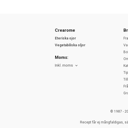
Crearome
Br
Eteriska ojor
Fr
Vegetabiliska oljor
Va
Bo
Moms:
Om
Inkl. moms
Ka
Ti
Ti
Fr
Gr
© 1987 - 2
Recept får ej mångfaldigas, sä