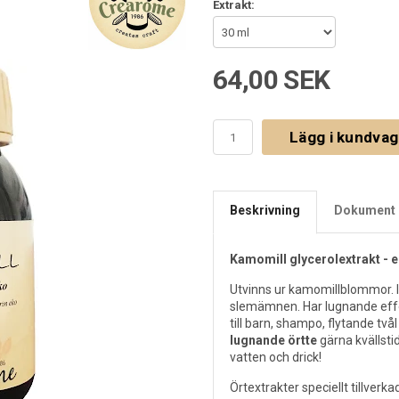
Extrakt:
64,00 SEK
Lägg i kundva
Beskrivning
Dokument 
Kamomill glycerolextrakt - 
Utvinns ur kamomillblommor. In
slemämnen. Har lugnande effe
till barn, shampo, flytande två
lugnande örtte
gärna kvällsti
vatten och drick!
Örtextrakter speciellt tillver