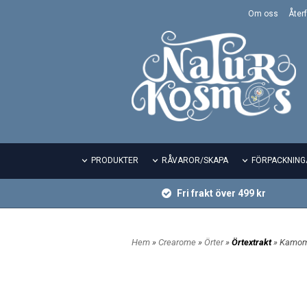
Om oss
Återf
PRODUKTER
RÅVAROR/SKAPA
FÖRPACKNING
Fri frakt över 499 kr
Hem
»
Crearome
»
Örter
»
Örtextrakt
» Kamomi