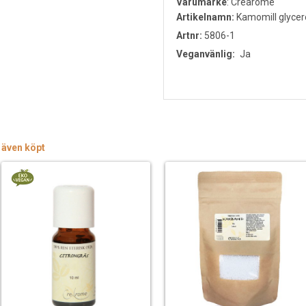
Varumärke
:
Crearome
Artikelnamn:
Kamomill glycer
Artnr:
5806-1
Veganvänlig:
Ja
 även köpt