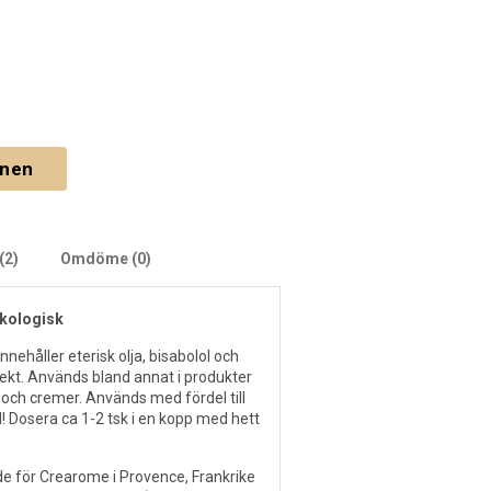
gnen
(2)
Omdöme (0)
ekologisk
nehåller eterisk olja, bisabolol och
kt. Används bland annat i produkter
l och cremer. Används med fördel till
d! Dosera ca 1-2 tsk i en kopp med hett
kade för Crearome i Provence, Frankrike