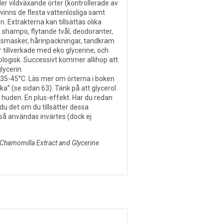
ler vildväxande örter (kontrollerade av
tvinns de flesta vattenlösliga samt
n. Extrakterna kan tillsättas olika
:
shampo, flytande tvål, deodoranter,
iktsmasker, hårinpackningar, tandkräm
r tillverkade med
eko glycerine, och
ologisk. Successivt kommer allihop att
lycerin.
d 35-45°C. Läs mer om örterna i boken
” (se sidan 63). Tänk på att glycerol
 huden. En plus-effekt. Har du redan
r du det om du tillsätter dessa
ckså användas
invärtes (dock ej
 Chamomilla Extract and Glycerine