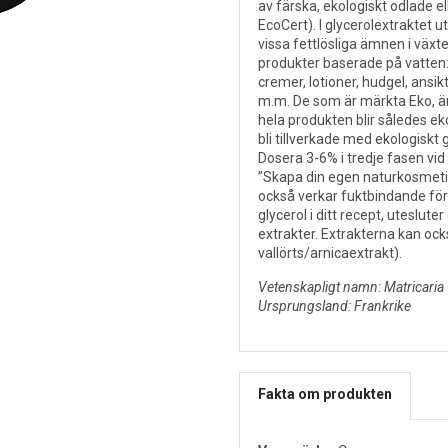
av färska, ekologiskt odlade el
EcoCert).
I glycerolextraktet u
vissa fettlösliga ämnen i växte
produkter baserade på vatten
cremer, lotioner, hudgel, ans
m.m. De som är märkta Eko, ä
hela produkten blir således ek
bli tillverkade med ekologiskt g
Dosera 3-6% i tredje fasen vi
”Skapa din egen naturkosmetika
också verkar
fuktbindande för
glycerol i ditt recept, uteslute
extrakter. Extrakterna kan o
vallörts/arnicaextrakt).
Vetenskapligt namn: Matricaria
Ursprungsland: Frankrike
Fakta om produkten