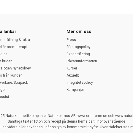
a länkar
Mer om oss
amställning & fakta
Press
d är aromaterapi
Företagspolicy
ktips
Ekocertifiering
 huden
Råvaruinformation
taloger/Nyhetsbrev
Kurser
ps från kunder
Aktuellt
llverkare/Storpack
Integritetspolicy
ågor
Kampanjer
ossist
025 Naturkosmetikkompaniet Naturkosmos AB, www.crearome.se och www.natu
Samtliga texter, foton och recept på denna hemsida tillhör ovanstående
ljas vidare eller användas i någon typ av kommersiellt syfte. Överträdelser ses my