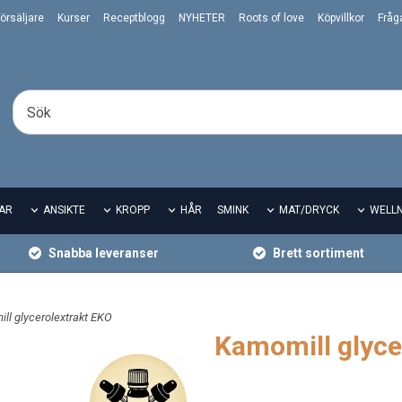
örsäljare
Kurser
Receptblogg
NYHETER
Roots of love
Köpvillkor
Fråg
AR
ANSIKTE
KROPP
HÅR
SMINK
MAT/DRYCK
WELL
Snabba leveranser
Brett sortiment
ll glycerolextrakt EKO
Kamomill glyce