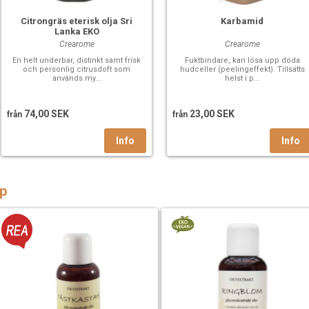
Citrongräs eterisk olja Sri
Karbamid
Lanka EKO
Crearome
Crearome
En helt underbar, distinkt samt frisk
Fuktbindare, kan lösa upp döda
och personlig citrusdoft som
hudceller (peelingeffekt). Tillsätts
används my...
helst i p...
74,00 SEK
23,00 SEK
från
från
p