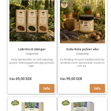
Lakritsrot stänger
Gotu Kola pulver eko
Crearome
Crearome
Hela lakritsrötter är helt naturligt
En flerårig ört som traditionellt har
godis! Sötningsämnet glycyrrhizin
använts inom ayurvedisk medicin
i lakr...
och tra...
69,00 SEK
99,00 SEK
från
från