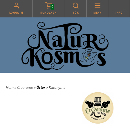
0
LOGGA IN
KUNDVAGN
SÖK
MENY
INFO
Hem
»
Crearome
»
Örter
» Kattmynta