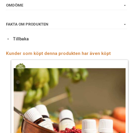
Vetenskapligt namn: Nepeta cataria.
OMDÖME
Växtdel: Blad.
FAKTA OM PRODUKTEN
Tillbaka
Kunder som köpt denna produkten har även köpt