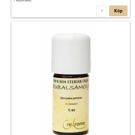
(
90,00 SEK
)
Köp