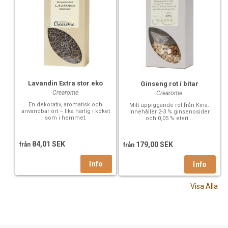
Lavandin Extra stor eko
Ginseng rot i bitar
Crearome
Crearome
En dekorativ, aromatisk och
Milt uppiggande rot från Kina.
användbar ört – lika härlig i köket
Innehåller 2-3 % ginsenosider
som i hemmet.
och 0,05 % eteri...
84,01 SEK
179,00 SEK
från
från
Visa Alla