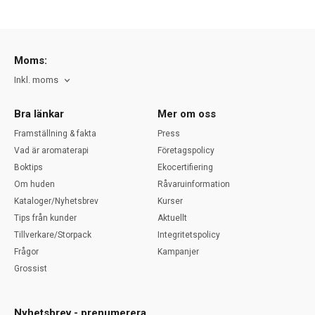
Moms:
Inkl. moms
Bra länkar
Mer om oss
Framställning & fakta
Press
Vad är aromaterapi
Företagspolicy
Boktips
Ekocertifiering
Om huden
Råvaruinformation
Kataloger/Nyhetsbrev
Kurser
Tips från kunder
Aktuellt
Tillverkare/Storpack
Integritetspolicy
Frågor
Kampanjer
Grossist
Nyhetsbrev - prenumerera