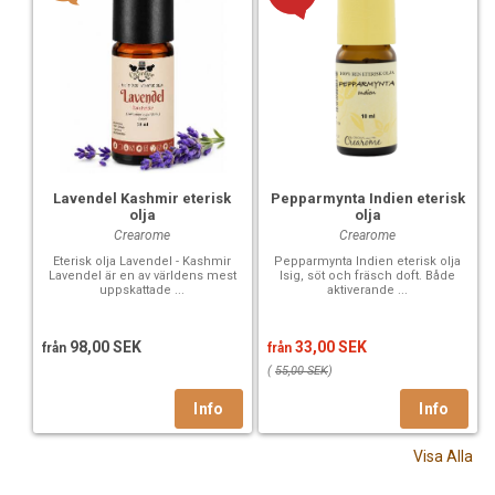
Lavendel Kashmir eterisk
Pepparmynta Indien eterisk
olja
olja
Crearome
Crearome
Eterisk olja Lavendel - Kashmir
Pepparmynta Indien eterisk olja
Lavendel är en av världens mest
Isig, söt och fräsch doft. Både
uppskattade ...
aktiverande ...
98,00 SEK
33,00 SEK
från
från
(
55,00 SEK
)
Visa Alla