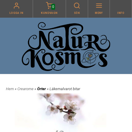
0
LOGGA IN
KUNDVAGN
SÖK
MENY
INFO
Hem
»
Crearome
»
Örter
» Läkemalvarot bitar