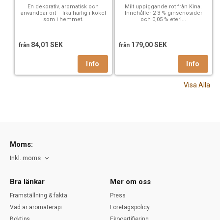
En dekorativ, aromatisk och
Milt uppiggande rot från Kina.
användbar ört – lika härlig i köket
Innehåller 2-3 % ginsenosider
som i hemmet.
och 0,05 % eteri...
84,01 SEK
179,00 SEK
från
från
Visa Alla
Moms:
Inkl. moms
Bra länkar
Mer om oss
Framställning & fakta
Press
Vad är aromaterapi
Företagspolicy
Boktips
Ekocertifiering