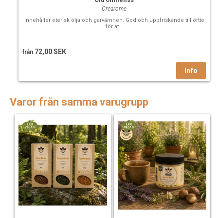
Crearome
Innehåller eterisk olja och garvämnen. God och uppfriskande till örtte
för at...
72,00 SEK
från
Varor från samma varugrupp