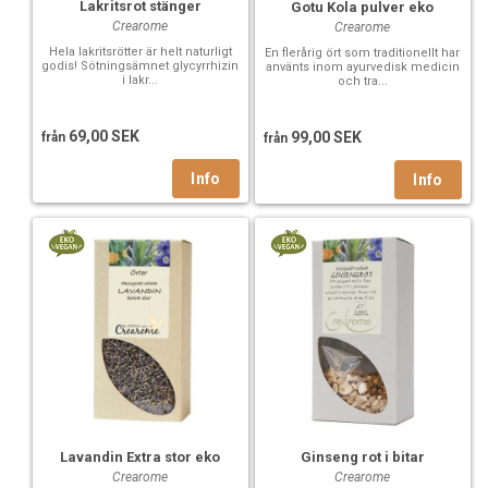
Lakritsrot stänger
Gotu Kola pulver eko
Crearome
Crearome
Hela lakritsrötter är helt naturligt
En flerårig ört som traditionellt har
godis! Sötningsämnet glycyrrhizin
använts inom ayurvedisk medicin
i lakr...
och tra...
69,00 SEK
99,00 SEK
från
från
Lavandin Extra stor eko
Ginseng rot i bitar
Crearome
Crearome