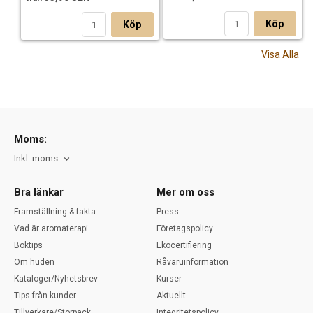
Köp
Köp
Visa Alla
Moms:
Inkl. moms
Bra länkar
Mer om oss
Framställning & fakta
Press
Vad är aromaterapi
Företagspolicy
Boktips
Ekocertifiering
Om huden
Råvaruinformation
Kataloger/Nyhetsbrev
Kurser
Tips från kunder
Aktuellt
Tillverkare/Storpack
Integritetspolicy