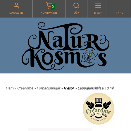
0
LOGGA IN
KUNDVAGN
SÖK
MENY
INFO
Hem
»
Crearome
»
Förpackningar
»
Hylsor
» Läppglanshylsa 10 ml