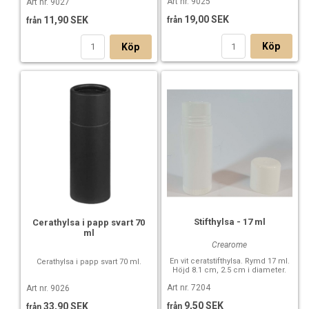
Art nr. 9025
Art nr. 9027
19,00 SEK
11,90 SEK
från
från
Köp
Köp
Stifthylsa - 17 ml
Cerathylsa i papp svart 70
ml
Crearome
En vit ceratstifthylsa. Rymd 17 ml.
Cerathylsa i papp svart 70 ml.
Höjd 8.1 cm, 2.5 cm i diameter.
Art nr. 7204
Art nr. 9026
9,50 SEK
33,90 SEK
från
från