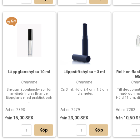
Läppglanshylsa 10 ml
Läppstiftshylsa - 3 ml
Roll-on flask
60
Crearome
Crearome
Crea
Snygga läppglanshylsor för
Ca 3 ml. Höjd 9.4 cm, 1.3 cm
Till deodoran
användning av flytande
i diameter.
hud- och ma
läppglans med praktisk och
Höjd 11 cm, d
...
Art nr. 7393
Art nr. 7279
Art nr. 7202
15,00 SEK
23,00 SEK
10,50 S
från
från
från
Köp
Köp