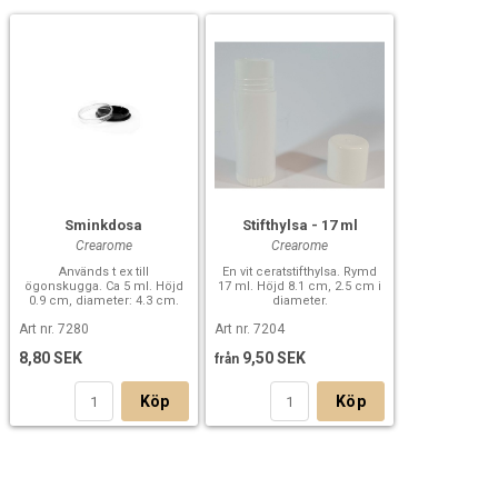
Sminkdosa
Stifthylsa - 17 ml
Crearome
Crearome
Används t ex till
En vit ceratstifthylsa. Rymd
ögonskugga. Ca 5 ml. Höjd
17 ml. Höjd 8.1 cm, 2.5 cm i
0.9 cm, diameter: 4.3 cm.
diameter.
Art nr. 7280
Art nr. 7204
8,80 SEK
9,50 SEK
från
Köp
Köp