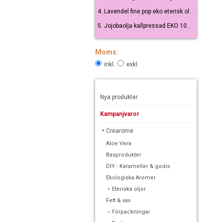
4. Lavendel fine pop eko eterisk olja 10 ml
5. Jojobaolja kallpressad EKO 100 ml
Moms:
inkl.
exkl.
Nya produkter
Kampanjvaror
Crearome
Aloe Vera
Basprodukter
DIY - Karameller & godis
Ekologiska Aromer
Eteriska oljor
Fett & vax
Förpackningar