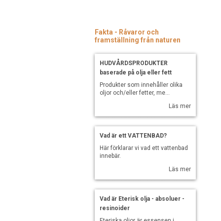
Fakta - Råvaror och
framställning från naturen
HUDVÅRDSPRODUKTER
baserade på olja eller fett
Produkter som innehåller olika
oljor och/eller fetter, me...
Läs mer
Vad är ett VATTENBAD?
Här förklarar vi vad ett vattenbad
innebär.
Läs mer
Vad är Eterisk olja - absoluer -
resinoider
Eteriska oljor är essensen i