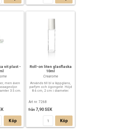
a vit plast -
Roll-on liten glasflaska
ml
10ml
rome
Crearome
ter, men även
Används till bl a läppglans,
ssageoljor.
parfym och ögongelé. Höjd
iamter 3.5 cm.
8.6 cm, 2 cm i diameter.
Art nr. 7268
EK
7,90 SEK
från
Köp
Köp