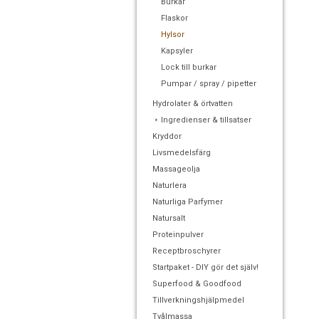
Burkar
Flaskor
Hylsor
Kapsyler
Lock till burkar
Pumpar / spray / pipetter
Hydrolater & örtvatten
Ingredienser & tillsatser
Kryddor
Livsmedelsfärg
Massageolja
Naturlera
Naturliga Parfymer
Natursalt
Proteinpulver
Receptbroschyrer
Startpaket - DIY gör det själv!
Superfood & Goodfood
Tillverkningshjälpmedel
Tvålmassa