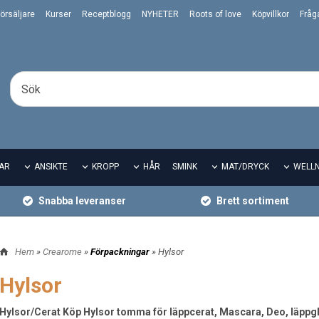
örsäljare
Kurser
Receptblogg
NYHETER
Roots of love
Köpvillkor
Fråg
AR
ANSIKTE
KROPP
HÅR
SMINK
MAT/DRYCK
WELL
Snabba leveranser
Brett sortiment
Hem
»
Crearome
»
Förpackningar
» Hylsor
Hylsor
Hylsor/Cerat Köp Hylsor tomma för läppcerat, Mascara, Deo, läppg