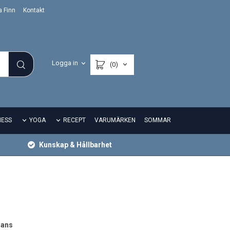
a Finn
Kontakt
Logga in
(0)
NESS
YOGA
RECEPT
VARUMÄRKEN
SOMMAR
Kunskap & Hållbarhet
lans