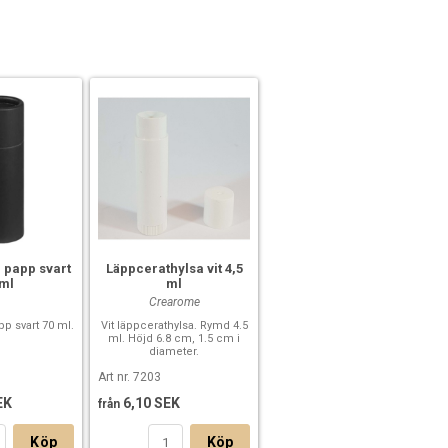
i papp svart
Läppcerathylsa vit 4,5
 ml
ml
Crearome
pp svart 70 ml.
Vit läppcerathylsa. Rymd 4.5
ml. Höjd 6.8 cm, 1.5 cm i
diameter.
Art nr. 7203
EK
6,10 SEK
från
Köp
Köp