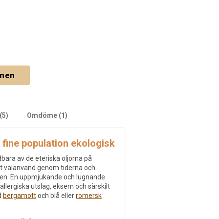
gnen
(5)
Omdöme (1)
 fine population ekologisk
bara av de eteriska oljorna på
lt välanvänd genom tiderna och
igen. En uppmjukande och lugnande
allergiska utslag, eksem och särskilt
d
bergamott
och blå eller
romersk