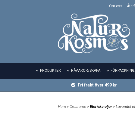
Om oss
Återf
PRODUKTER
RÅVAROR/SKAPA
FÖRPACKNING
Fri frakt över 499 kr
Hem
»
Crearome
»
Eteriska oljor
» Lavendel et