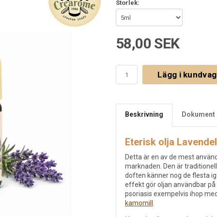
Storlek:
58,00 SEK
Lägg i kundva
Beskrivning
Dokument 
Eterisk olja Lavendel
Detta är en av de mest använd
marknaden. Den är traditionel
doften känner nog de flesta 
effekt gör oljan användbar på 
psoriasis exempelvis ihop me
kamomill
.