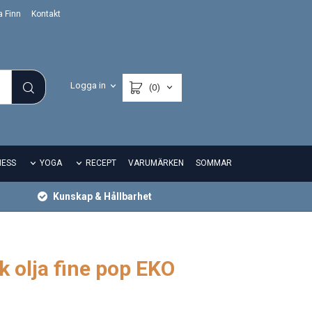
a Finn
Kontakt
Logga in
(0)
NESS
YOGA
RECEPT
VARUMÄRKEN
SOMMAR
Kunskap & Hållbarhet
k olja fine pop EKO