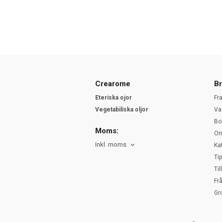
Crearome
Br
Eteriska ojor
Fr
Vegetabiliska oljor
Va
Bo
Moms:
Om
Inkl. moms
Ka
Ti
Ti
Fr
Gr