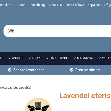
örsäljare
Kurser
Receptblogg
NYHETER
Roots of love
Köpvillkor
Fråg
AR
ANSIKTE
KROPP
HÅR
SMINK
MAT/DRYCK
WELL
Snabba leveranser
Brett sortiment
erisk olja fine pop EKO
Lavendel eteris