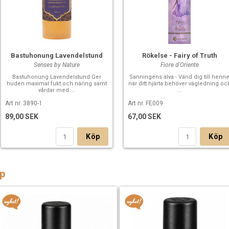
Bastuhonung Lavendelstund
Rökelse - Fairy of Truth
Senses by Nature
Fiore d'Oriente
Bastuhonung Lavendelstund Ger
Sanningens älva - Vänd dig till henn
huden maximal fukt och näring samt
när ditt hjärta behöver vägledning oc
vårdar med ...
...
Art nr. 3890-1
Art nr. FE009
89,00 SEK
67,00 SEK
Köp
Köp
p