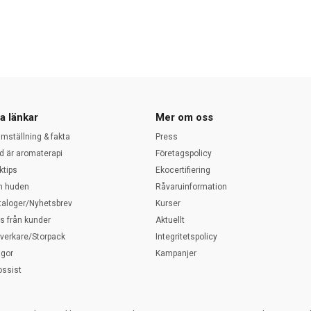
a länkar
Mer om oss
amställning & fakta
Press
d är aromaterapi
Företagspolicy
ktips
Ekocertifiering
 huden
Råvaruinformation
taloger/Nyhetsbrev
Kurser
ps från kunder
Aktuellt
llverkare/Storpack
Integritetspolicy
ågor
Kampanjer
ossist