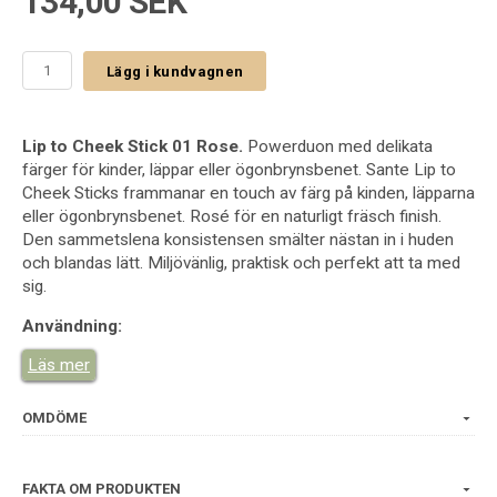
134,00 SEK
Lägg i kundvagnen
Lip to Cheek Stick 01 Rose.
Powerduon med delikata
färger för kinder, läppar eller ögonbrynsbenet. Sante Lip to
Cheek Sticks frammanar en touch av färg på kinden, läpparna
eller ögonbrynsbenet. Rosé för en naturligt fräsch finish.
Den sammetslena konsistensen smälter nästan in i huden
och blandas lätt. Miljövänlig, praktisk och perfekt att ta med
sig.
Användning:
Applicera på kinder, läppar och ögon och blanda ut med
Läs mer
fingrarna eller en borste.
Mängd:
OMDÖME
6 gram.
Ingredienser/INCI:
FAKTA OM PRODUKTEN