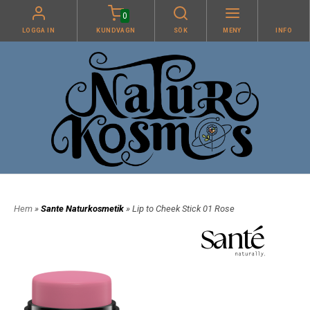
0
LOGGA IN
KUNDVAGN
SÖK
MENY
INFO
Hem
»
Sante Naturkosmetik
» Lip to Cheek Stick 01 Rose