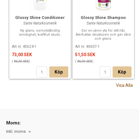
Glossy Shine Conditioner
Glossy Shine Shampoo
Sante Naturkosmetik
Sante Naturkosmetik
Ny glans, oemotståndlig
Ger en jämn yta för ditt hår,
smidighet, kraftfull studs.
återfuktar strukturen och ger vård
och glans.
Art nr. 40624-1
Art nr. 40607-1
73,00 SEK
51,50 SEK
(
86,00 SEK
)
(
86,00 SEK
)
Köp
Köp
Visa Alla
Moms:
Inkl. moms