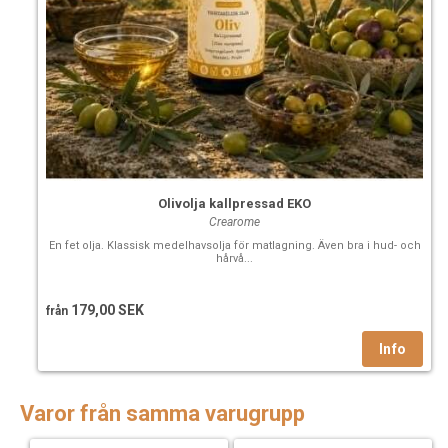
Olivolja kallpressad EKO
Crearome
En fet olja. Klassisk medelhavsolja för matlagning. Även bra i hud- och
hårvå...
179,00 SEK
från
Varor från samma varugrupp