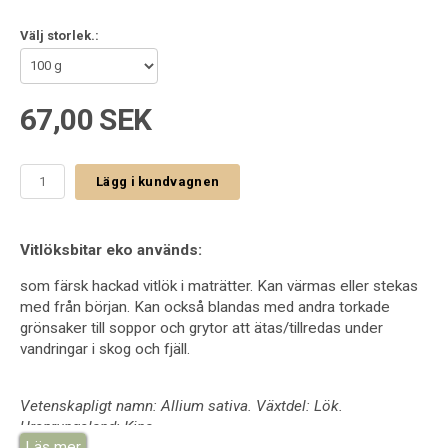
Välj storlek.:
67,00 SEK
Lägg i kundvagnen
Vitlöksbitar eko används:
som färsk hackad vitlök i maträtter. Kan värmas eller stekas
med från början. Kan också blandas med andra torkade
grönsaker till soppor och grytor att ätas/tillredas under
vandringar i skog och fjäll.
Vetenskapligt namn: Allium sativa. Växtdel: Lök.
Ursprungsland: Kina.
Läs mer