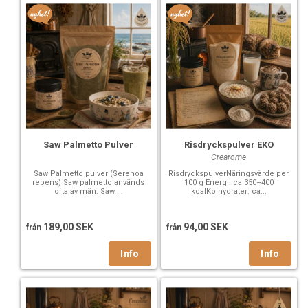
Saw Palmetto Pulver
Risdryckspulver EKO
Crearome
Saw Palmetto pulver (Serenoa
RisdryckspulverNäringsvärde per
repens) Saw palmetto används
100 g Energi: ca 350–400
ofta av män. Saw ...
kcalKolhydrater: ca...
189,00 SEK
94,00 SEK
från
från