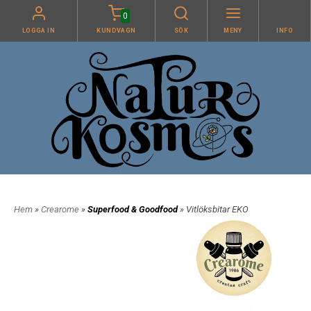
0
LOGGA IN
KUNDVAGN
SÖK
MENY
INFO
Hem
»
Crearome
»
Superfood & Goodfood
» Vitlöksbitar EKO