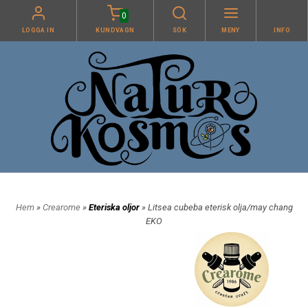
0
LOGGA IN
KUNDVAGN
SÖK
MENY
INFO
Hem
»
Crearome
»
Eteriska oljor
» Litsea cubeba eterisk olja/may chang
EKO