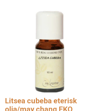
Litsea cubeba eterisk
olja/may chang EKO