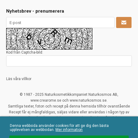
Nyhetsbrev - prenumerera
Kod från Captcha-bild:
Läs våra villkor
© 1987 - 2025 Naturkosmetikkompaniet Naturkosmos AB,
www.crearome.se och www.naturkosmos.se.
Samtliga texter, foton och recept på denna hemsida tillhör ovanstående
Recept får ej mångfaldigas, säljas vidare eller användas i någon typ av
kommersiellt syfte. Överträdelser ses mycket allvarligt på och beivras.
Denna webbsida använder cookies för att ge dig den bästa
All Rights Reserved
upplevelsen av webbsidan.
Mer information