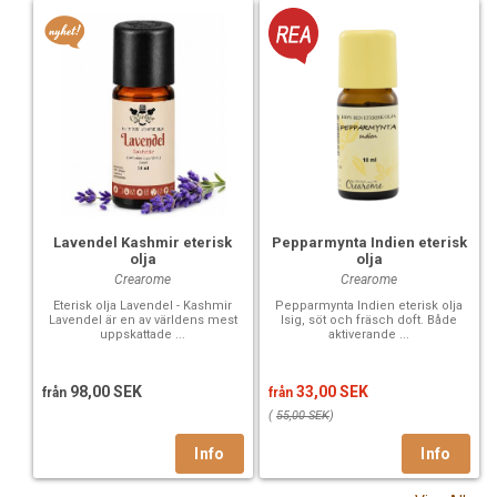
Lavendel Kashmir eterisk
Pepparmynta Indien eterisk
olja
olja
Crearome
Crearome
Eterisk olja Lavendel - Kashmir
Pepparmynta Indien eterisk olja
Lavendel är en av världens mest
Isig, söt och fräsch doft. Både
uppskattade ...
aktiverande ...
98,00 SEK
33,00 SEK
från
från
(
55,00 SEK
)