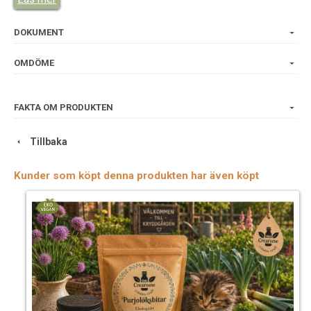
Ursprungsland: Egypten.
DOKUMENT
OMDÖME
FAKTA OM PRODUKTEN
Tillbaka
Kunder som köpt denna produkten har även köpt