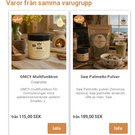
Varor från samma varugrupp
GMCY Multifunktion
Saw Palmetto Pulver
Crearome
GMCY multifunktion för
Saw Palmetto pulver (Serenoa
formuleringar med
repens) Saw palmetto används
självkonserverande system.
ofta av män. Saw ...
Smälter v...
115,00 SEK
189,00 SEK
från
från