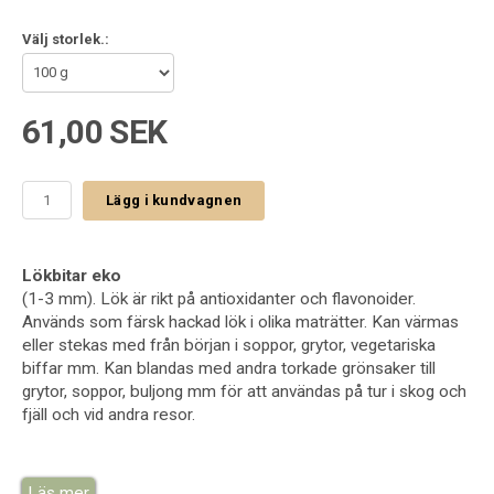
Välj storlek.:
61,00 SEK
Lägg i kundvagnen
Lökbitar eko
(1-3 mm). Lök är rikt på antioxidanter och flavonoider.
Används som färsk hackad lök i olika maträtter. Kan värmas
eller stekas med från början i soppor, grytor, vegetariska
biffar mm. Kan blandas med andra torkade grönsaker till
grytor, soppor, buljong mm för att användas på tur i skog och
fjäll och vid andra resor.
Vetenskapligt namn:Allium cepa. Växtdel: Lök.
Läs mer