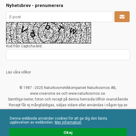
Nyhetsbrev - prenumerera
Kod från Captcha-bild:
Läs våra villkor
© 1987 - 2025 Naturkosmetikkompaniet Naturkosmos AB,
www.crearome.se och www.naturkosmos.se.
Samtliga texter, foton och recept på denna hemsida tillhör ovanstående
Recept får ej mångfaldigas, säljas vidare eller användas i någon typ av
kommersiellt syfte. Överträdelser ses mycket allvarligt på och beivras.
Denna webbsida använder cookies för att ge dig den bästa
All Rights Reserved
upplevelsen av webbsidan.
Mer information
Naturliga ekologiska certifierade råvaror
Okej