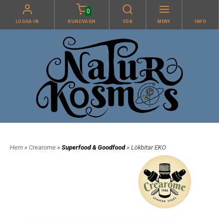
0
LOGGA IN
KUNDVAGN
SÖK
MENY
INFO
Hem
»
Crearome
»
Superfood & Goodfood
» Lökbitar EKO