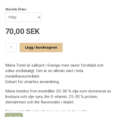
Storlek Örter:
70,00 SEK
Lägg i kundvagnen
Maria Tistel är sällsynt i Sverige men växer förvildad och
odlas småskaligt. Det är en allmän växt i hela
medelhavsområdet.
Enbart för utvärtes användning.
Maria tistelns frön innehåller 20-30 % olja som dominerat av
linolsyra och olje syra, lite E-vitamin, 25-30 % protein,
slemämnen och lite flavonoider i skalet.
Fröna mals till mjöl och kan sen användas i olika
Läs mer
ansiktsmasker, kroppsinpackningar speciell för torr hud.