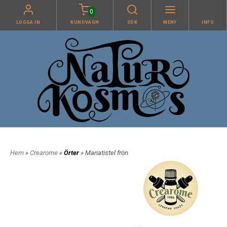
0
LOGGA IN
KUNDVAGN
SÖK
MENY
INFO
Hem
»
Crearome
»
Örter
» Mariatistel frön