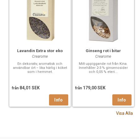
Lavandin Extra stor eko
Ginseng rot i bitar
Crearome
Crearome
En dekorativ, aromatisk och
Milt uppiggande rot från Kina.
användbar ört – lika härlig i köket
Innehåller 2-3 % ginsenosider
som i hemmet.
och 0,05 % eteri...
84,01 SEK
179,00 SEK
från
från
Visa Alla