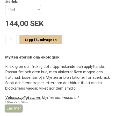
Storlek:
144,00 SEK
Lägg i kundvagnen
Myrten eterisk olja ekologisk
Frisk, grön och fruktig doft. Uppfriskande och upplyftande.
Passar fet och oren hud, men aktiverar även mogen och
trött hud. Essential olja Myrten är bra i lotioner för åderbråck,
flebit och hemorrojder, eftersom det bidrar till att stärka
blodkärlens väggar, vilket gör dem smidig.
Vetenskapligt namn:
Myrtus communis oil
Växtdel:
Blad
Läs mer
Ursprungsland:
Tunisien