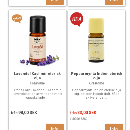
Lavendel Kashmir eterisk
Pepparmynta Indien eterisk
olja
olja
Crearome
Crearome
Eterisk olja Lavendel - Kashmir
Pepparmynta Indien eterisk olja
Lavendel är en av världens mest
Isig, söt och fräsch doft. Både
uppskattade ...
aktiverande ...
98,00 SEK
33,00 SEK
från
från
(
55,00 SEK
)