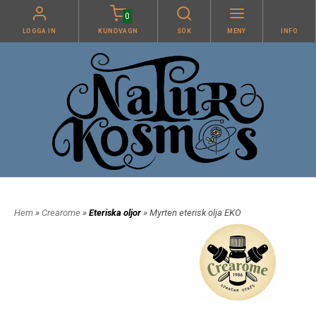
0
LOGGA IN
KUNDVAGN
SÖK
MENY
INFO
Hem
»
Crearome
»
Eteriska oljor
» Myrten eterisk olja EKO