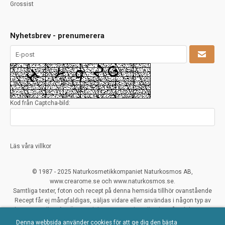
Grossist
Nyhetsbrev - prenumerera
Kod från Captcha-bild:
Läs våra villkor
© 1987 - 2025 Naturkosmetikkompaniet Naturkosmos AB,
www.crearome.se och www.naturkosmos.se.
Samtliga texter, foton och recept på denna hemsida tillhör ovanstående
Recept får ej mångfaldigas, säljas vidare eller användas i någon typ av
kommersiellt syfte. Överträdelser ses mycket allvarligt på och beivras.
Denna webbsida använder cookies för att ge dig den bästa