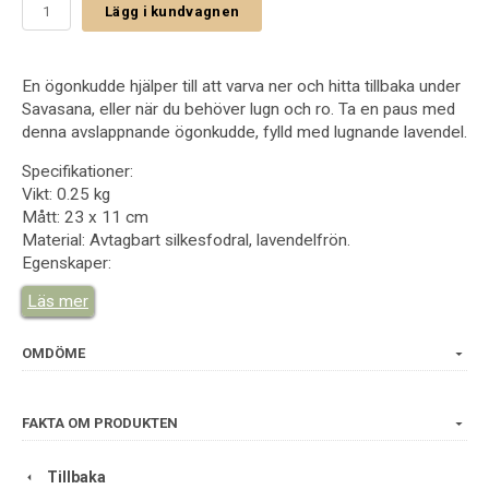
Lägg i kundvagnen
En ögonkudde hjälper till att varva ner och hitta tillbaka under
Savasana, eller när du behöver lugn och ro. Ta en paus med
denna avslappnande ögonkudde, fylld med lugnande lavendel.
Specifikationer:
Vikt: 0.25 kg
Mått: 23 x 11 cm
Material: Avtagbart silkesfodral, lavendelfrön.
Egenskaper:
Hjälper dig att slappna av och skapa lugn.
Läs mer
OMDÖME
FAKTA OM PRODUKTEN
Tillbaka