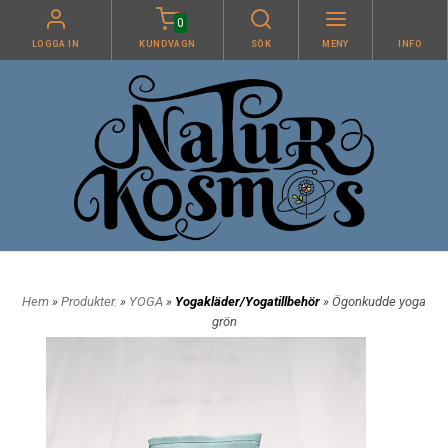
0
LOGGA IN
KUNDVAGN
SÖK
MENY
INFO
Hem
»
Produkter.
»
YOGA
»
Yogakläder/Yogatillbehör
» Ögonkudde yoga
grön