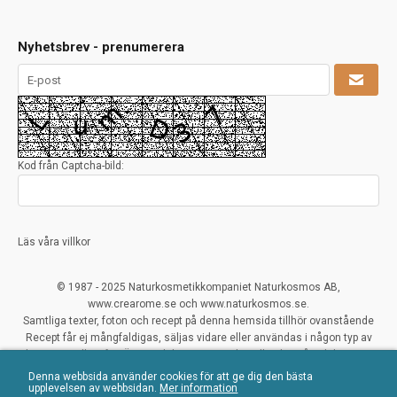
Nyhetsbrev - prenumerera
Kod från Captcha-bild:
Läs våra villkor
© 1987 - 2025 Naturkosmetikkompaniet Naturkosmos AB,
www.crearome.se och www.naturkosmos.se.
Samtliga texter, foton och recept på denna hemsida tillhör ovanstående
Recept får ej mångfaldigas, säljas vidare eller användas i någon typ av
kommersiellt syfte. Överträdelser ses mycket allvarligt på och beivras.
Denna webbsida använder cookies för att ge dig den bästa
All Rights Reserved
upplevelsen av webbsidan.
Mer information