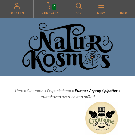
0
LOGGA IN
KUNDVAGN
SÖK
MENY
INFO
Hem
»
Crearome
»
Förpackningar
»
Pumpar / spray / pipetter
»
Pumphuvud svart 28 mm räfflad