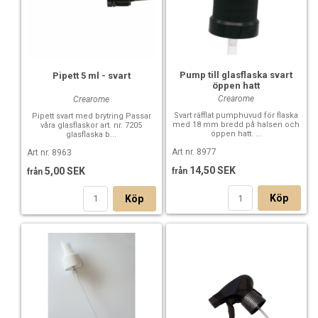
Pump till glasflaska svart
Pipett 5 ml - svart
öppen hatt
Crearome
Crearome
Svart räfflat pumphuvud för flaska
Pipett svart med brytring Passar
med 18 mm bredd på halsen och
våra glasflaskor art. nr. 7205
öppen hatt. ...
glasflaska b...
Art nr. 8977
Art nr. 8963
14,50 SEK
5,00 SEK
från
från
Köp
Köp