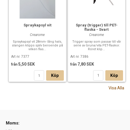
Spray (trigger) till PET-
Spraykapsyl vit
flaska - Svart
Crearome
Crearome
Trigger spray som passar till vår
Spraykapsyl vit 28mm- lång hals,
serie av bruna/vita PET-flaskor.
slangen klipps själv beroende på
Röret klip...
vilken flas...
Art nr. 7386
Art nr. 7377
7,80 SEK
5,50 SEK
från
från
Köp
Köp
Visa Alla
Moms: