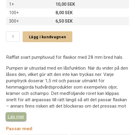
1+
10,00 SEK
100+
8,00 SEK
300+
6,50 SEK
Lägg i kundvagnen
Räfflat svart pumphuvud för flaskor med 28 mm bred hals.
Pumpen är utrustad med en låsfunktion. När du vrider på den
låses den, vilket gör att den inte kan tryckas ner. Varje
pumptryck doserar 1,5 ml och passar utmärkt för
hemmagjorda hudvårdsprodukter som exempelvis oljor,
krämer och schampo. Det medföljande röret kan klippas
snett för att anpassas till rätt längd så att det passar flaskan
– annars finns risken att det blockeras om det pressas mot
botten.
Läs mer
Längd: 260 mm
Passar med:
Gängor: 28/410 mm