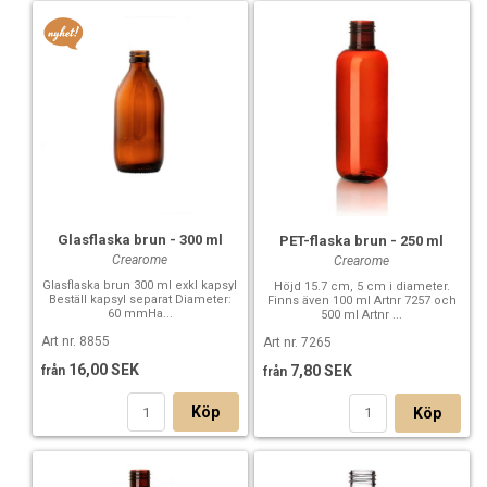
Dosering: 1,5 ml
Pumphuvudet passar till alla våra glasflaskor och plastflaskor
med 28 mm bred hals:
8855 Glasflaska brun 300 ml
7221 PET-flaska brun - 500 ml
7261 PET-flaska klar - 250 ml
7265 PET-flaska brun - 250 ml
7492 PET-flaska frost - 250 ml
7238 PET-flaska brun 100 ml sirop
7264 PET-flaska brun 250 ml sirop
Glasflaska brun - 300 ml
PET-flaska brun - 250 ml
7235 PET-flaska brun 500 ml sirop
Crearome
Crearome
Glasflaska brun 300 ml exkl kapsyl
Höjd 15.7 cm, 5 cm i diameter.
Beställ kapsyl separat Diameter:
Finns även 100 ml Artnr 7257 och
60 mmHa...
500 ml Artnr ...
Art nr. 8855
Art nr. 7265
16,00 SEK
7,80 SEK
från
från
Köp
Köp