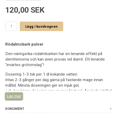
120,00 SEK
Lägg i kundvagnen
Rödalmsbark pulver
Den näringsrika rödalmbarken har en lenande effekt på
slemhinnorna och kan även provas vid diarré.
Ett lenande
"invärtes grötomslag"!
Dosering 1-3 tsk per 1 dl kokande vatten.
Intas 2-3 gånger per dag gärna på fastande mage innan
måltid. Minsta doseringen ger en mjuk gel,
och den högre dosering ger en mer fast gel. Används istället
Läs mer
för chiafrö/linfröslem. Kallt vatten ger en längre svällningstid.
DOKUMENT
Här har vi samlat en mångfald av ekologiska kryddor och