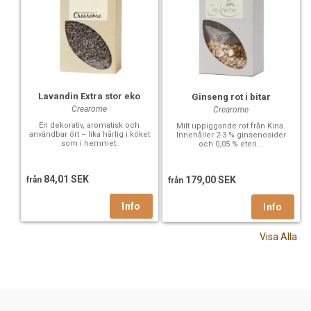
Lavandin Extra stor eko
Ginseng rot i bitar
Crearome
Crearome
En dekorativ, aromatisk och
Milt uppiggande rot från Kina.
användbar ört – lika härlig i köket
Innehåller 2-3 % ginsenosider
som i hemmet.
och 0,05 % eteri...
84,01 SEK
179,00 SEK
från
från
Visa Alla