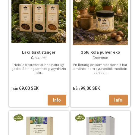
Lakritsrot stänger
Gotu Kola pulver eko
Crearome
Crearome
Hela lakritsrötter är helt naturligt
En flerårig ört som traditionellt har
godis! Sötningsämnet glycyrrhizin
använts inom ayurvedisk medicin
i lakr...
och tra...
69,00 SEK
99,00 SEK
från
från