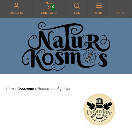
0
LOGGA IN
KUNDVAGN
SÖK
MENY
INFO
Hem
»
Crearome
» Rödalmsbark pulver