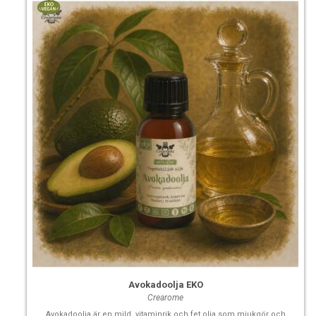
Avokadoolja EKO
Crearome
Avokadoolja är en mild, vitaminrik och fet olja som mjukgör och