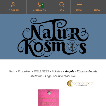
0
LOGGA IN
KUNDVAGN
SÖK
MENY
INFO
Hem
»
Produkter.
»
WELLNESS
»
Rökelse
»
Angels
» Rökelse Angels
Metatron - Angel of Universal Love