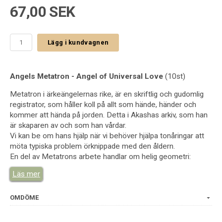
67,00 SEK
Lägg i kundvagnen
Angels Metatron - Angel of Universal Love
(10st)
Metatron i ärkeängelernas rike, är en skriftlig och gudomlig
registrator, som håller koll på allt som hände, händer och
kommer att hända på jorden. Detta i Akashas arkiv, som han
är skaparen av och som han vårdar.
Vi kan be om hans hjälp när vi behöver hjälpa tonåringar att
möta typiska problem örknippade med den åldern.
En del av Metatrons arbete handlar om helig geometri:
vägen till en av de geometriska former som han brukar
Läs mer
använda, "Metatron's cube". Han kan rena våra chakra och
tunna kroppar och öka vår koncentrationsförmåga.
OMDÖME