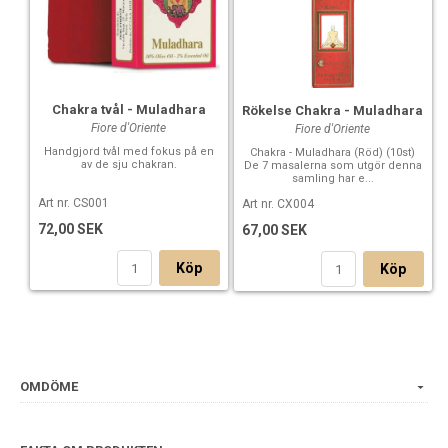
Chakra tvål - Muladhara
Rökelse Chakra - Muladhara
Fiore d'Oriente
Fiore d'Oriente
Handgjord tvål med fokus på en
Chakra - Muladhara (Röd) (10st)
av de sju chakran.
De 7 masalerna som utgör denna
samling har e...
Art nr. CS001
Art nr. CX004
72,00 SEK
67,00 SEK
Köp
Köp
OMDÖME