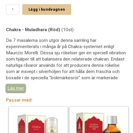
Lägg i kundvagnen
Chakra - Muladhara (Röd)
(10st)
De 7 masalerna som utgör denna samling har
experimenterats i många år på Chakra-systemet enligt
Maurizio Morelli. Dessa sju rökelser ger en speciell vibration
som hjälper till att balansera den relaterade chakran. Endast
naturliga råvaror används för att producera denna rökelse
som är insvept i silverhöljen för att hålla dem fräscha och
boxade i de speciella "bokmärkesrör" som är markerade
med chakrasymboler och viss grundläggande information.
Läs mer
Varm vinterdoft med underton av patchouli.
Passar med: