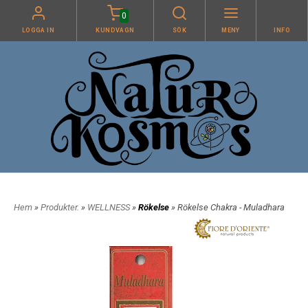
0
LOGGA IN
KUNDVAGN
SÖK
MENY
INFO
Hem
»
Produkter.
»
WELLNESS
»
Rökelse
» Rökelse Chakra - Muladhara