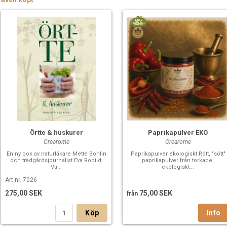
Örtte & huskurer
Paprikapulver EKO
Crearome
Crearome
En ny bok av naturläkare Mette Bohlin
Paprikapulver ekologiskt Rött, "sött"
och trädgårdsjournalist Eva Robild.
paprikapulver från torkade,
Va...
ekologiskt...
Art nr. 7026
275,00 SEK
75,00 SEK
från
Köp