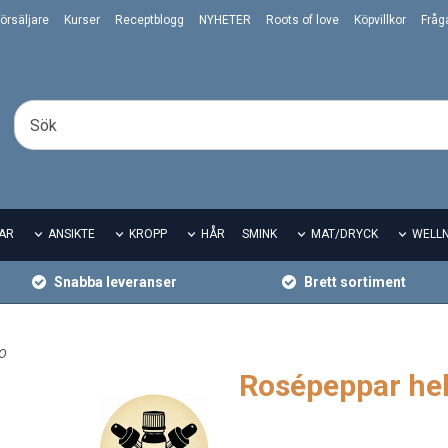
örsäljare
Kurser
Receptblogg
NYHETER
Roots of love
Köpvillkor
Fråg
AR
ANSIKTE
KROPP
HÅR
SMINK
MAT/DRYCK
WELL
Snabba leveranser
Brett sortiment
KO
Rosépeppar he