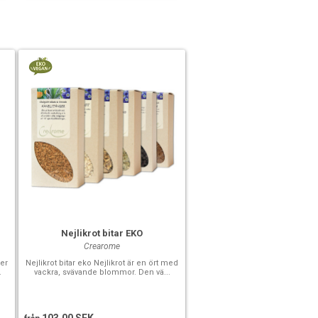
Nejlikrot bitar EKO
Crearome
ler
Nejlikrot bitar eko Nejlikrot är en ört med
.
vackra, svävande blommor. Den vä...