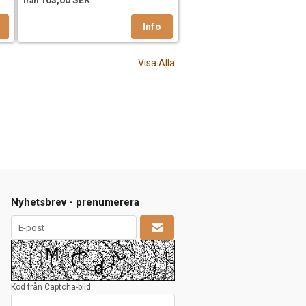
103,00 SEK
från
Visa Alla
Nyhetsbrev - prenumerera
Kod från Captcha-bild: