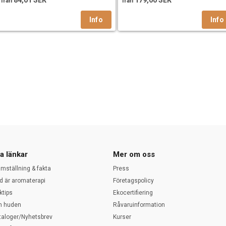
84,01 SEK
179,00 SEK
från
från
a länkar
Mer om oss
amställning & fakta
Press
d är aromaterapi
Företagspolicy
ktips
Ekocertifiering
 huden
Råvaruinformation
taloger/Nyhetsbrev
Kurser