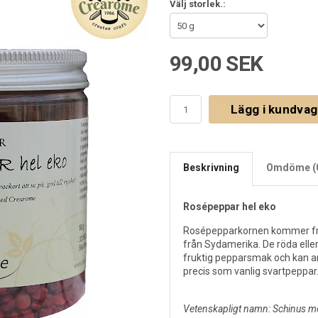
Välj storlek.:
99,00 SEK
Lägg i kundva
Beskrivning
Omdöme (
Rosépeppar hel eko
Rosépepparkornen kommer från 
från Sydamerika. De röda ell
fruktig pepparsmak och kan anv
precis som vanlig svartpeppar
Vetenskapligt namn: Schinus mo