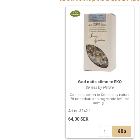
God natts sömn te EKO
Senses by Nature
God natts sömn te Senses by nature
Ett underbart och rogivande kvällste
som g...
Art nr. 3242-1
64,00 SEK
Köp