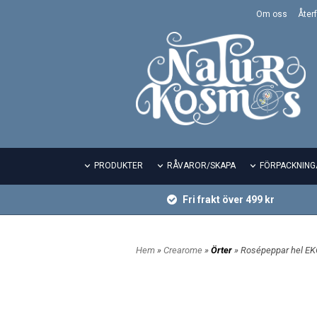
Om oss
Återf
PRODUKTER
RÅVAROR/SKAPA
FÖRPACKNING
Fri frakt över 499 kr
Hem
»
Crearome
»
Örter
» Rosépeppar hel E