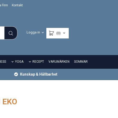
a Finn
Kontakt
Logga in
(0)
NESS
YOGA
RECEPT
VARUMÄRKEN
SOMMAR
Kunskap & Hållbarhet
l EKO