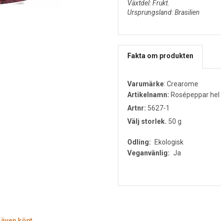
Växtdel: Frukt.
Ursprungsland: Brasilien
Fakta om produkten
Varumärke
:
Crearome
Artikelnamn:
Rosépeppar hel 
Artnr:
5627-1
Välj storlek.
50 g
Odling:
Ekologisk
Veganvänlig:
Ja
 även köpt