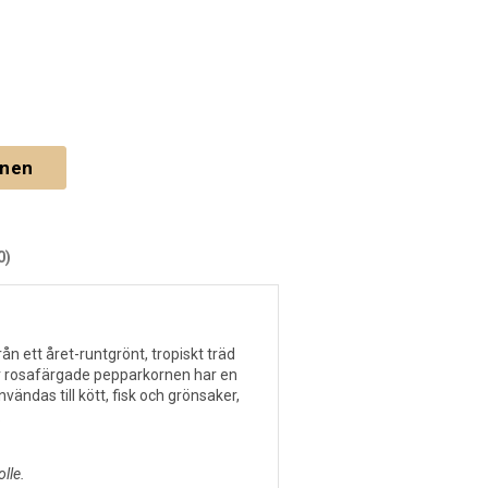
gnen
0)
ett året-runtgrönt, tropiskt träd
er rosafärgade pepparkornen har en
ändas till kött, fisk och grönsaker,
.
lle.