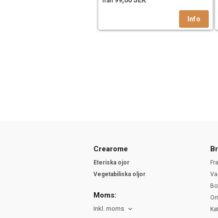
99,00 SEK
från
Crearome
Br
Eteriska ojor
Fr
Vegetabiliska oljor
Va
Bo
Moms:
Om
Inkl. moms
Ka