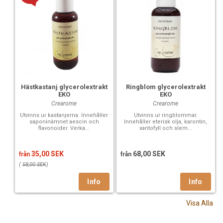
Hästkastanj glycerolextrakt
Ringblom glycerolextrakt
EKO
EKO
Crearome
Crearome
Utvinns ur kastanjerna. Innehåller
Utvinns ur ringblommar.
saponinämnet aescin och
Innehåller eterisk olja, karontin,
flavonoider. Verka...
xantofyll och slem...
35,00 SEK
68,00 SEK
från
från
(
58,00 SEK
)
Visa Alla