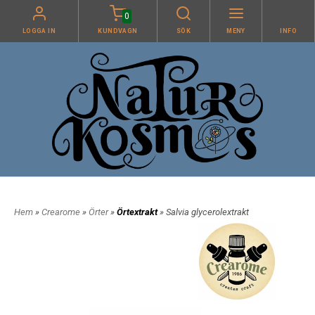
0
LOGGA IN
KUNDVAGN
SÖK
MENY
INFO
Hem
»
Crearome
»
Örter
»
Örtextrakt
» Salvia glycerolextrakt