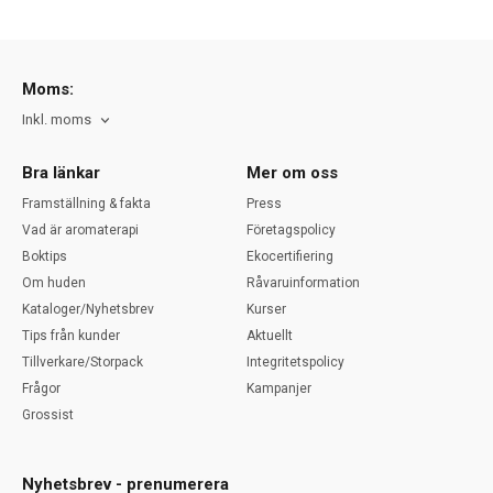
Moms:
Inkl. moms
Bra länkar
Mer om oss
Framställning & fakta
Press
Vad är aromaterapi
Företagspolicy
Boktips
Ekocertifiering
Om huden
Råvaruinformation
Kataloger/Nyhetsbrev
Kurser
Tips från kunder
Aktuellt
Tillverkare/Storpack
Integritetspolicy
Frågor
Kampanjer
Grossist
Nyhetsbrev - prenumerera