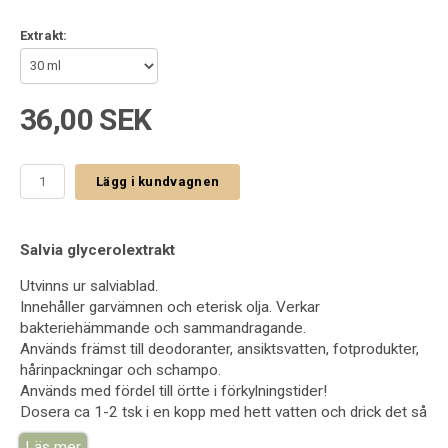
Extrakt:
36,00 SEK
Lägg i kundvagnen
Salvia glycerolextrakt
Utvinns ur salviablad.
Innehåller garvämnen och eterisk olja. Verkar
bakteriehämmande och sammandragande.
Används främst till deodoranter, ansiktsvatten, fotprodukter,
hårinpackningar och schampo.
Används med fördel till örtte i förkylningstider!
Dosera ca 1-2 tsk i en kopp med hett vatten och drick det så
varmt som möjligt!
Läs mer