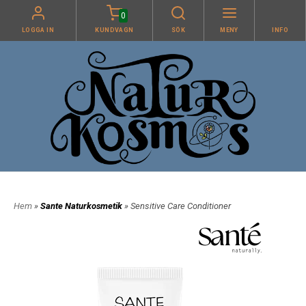
0
LOGGA IN
KUNDVAGN
SÖK
MENY
INFO
Hem
»
Sante Naturkosmetik
» Sensitive Care Conditioner