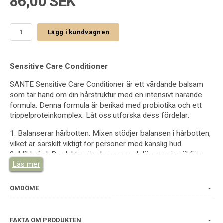
86,00 SEK
Lägg i kundvagnen
Sensitive Care Conditioner
SANTE Sensitive Care Conditioner är ett vårdande balsam
som tar hand om din hårstruktur med en intensivt närande
formula. Denna formula är berikad med probiotika och ett
trippelproteinkomplex. Låt oss utforska dess fördelar:
1. Balanserar hårbotten: Mixen stödjer balansen i hårbotten,
vilket är särskilt viktigt för personer med känslig hud.
2. Mild vård: Produkten är skonsam och lämpar sig väl för
Läs mer
personer med känsliga hudtyper.
3. Återfuktande egenskaper: Komplexet tillför intensiv
återfuktning till ditt hår.
OMDÖME
4. Oemotståndlig smidighet: Efter användning får du ett hår
som känns mjukt och smidigt.
FAKTA OM PRODUKTEN