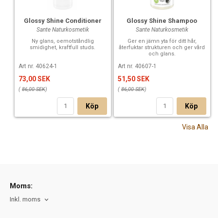
Glossy Shine Conditioner
Glossy Shine Shampoo
Sante Naturkosmetik
Sante Naturkosmetik
Ny glans, oemotståndlig
Ger en jämn yta för ditt hår,
smidighet, kraftfull studs.
återfuktar strukturen och ger vård
och glans.
Art nr. 40624-1
Art nr. 40607-1
73,00 SEK
51,50 SEK
(
86,00 SEK
)
(
86,00 SEK
)
Köp
Köp
Visa Alla
Moms:
Inkl. moms