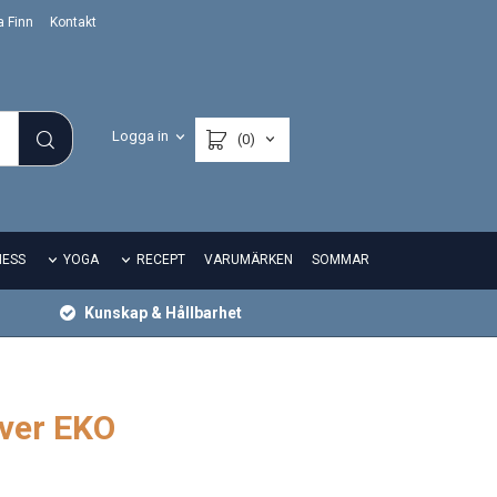
a Finn
Kontakt
Logga in
(0)
NESS
YOGA
RECEPT
VARUMÄRKEN
SOMMAR
Kunskap & Hållbarhet
lver EKO