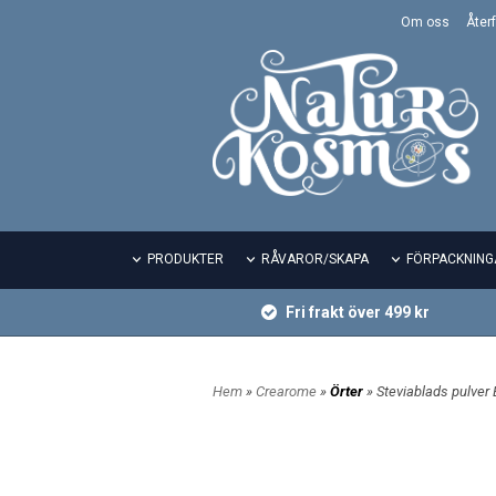
Om oss
Återf
PRODUKTER
RÅVAROR/SKAPA
FÖRPACKNING
Fri frakt över 499 kr
Hem
»
Crearome
»
Örter
» Steviablads pulver