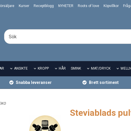
örsäljare
Kurser
Receptblogg
NYHETER
Roots of love
Köpvillkor
Fråg
AR
ANSIKTE
KROPP
HÅR
SMINK
MAT/DRYCK
WELL
Snabba leveranser
Brett sortiment
 EKO
Steviablads pu