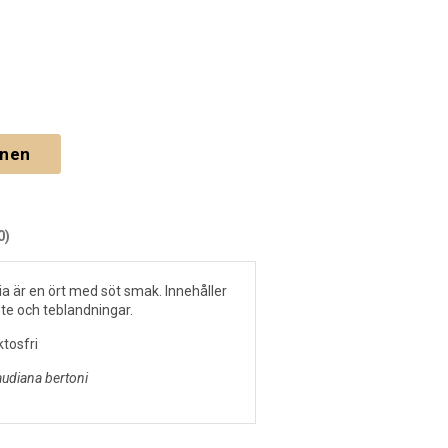
gnen
0)
ia är en ört med söt smak. Innehåller
l te och teblandningar.
ktosfri
audiana bertoni