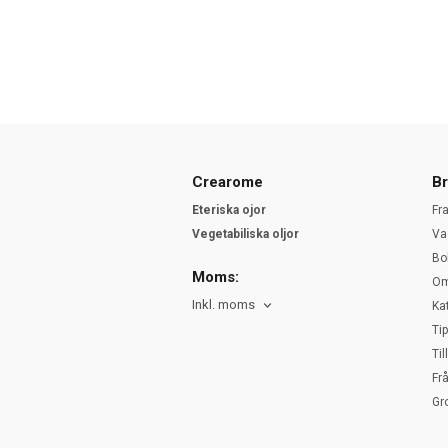
Crearome
Br
Eteriska ojor
Fr
Vegetabiliska oljor
Va
Bo
Moms:
Om
Inkl. moms
Ka
Ti
Ti
Fr
Gr