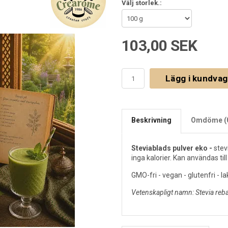
Välj storlek.:
103,00 SEK
Lägg i kundva
Beskrivning
Omdöme (
Steviablads pulver eko -
stev
inga kalorier. Kan användas til
GMO-fri - vegan - glutenfri - la
Vetenskapligt namn: Stevia reb