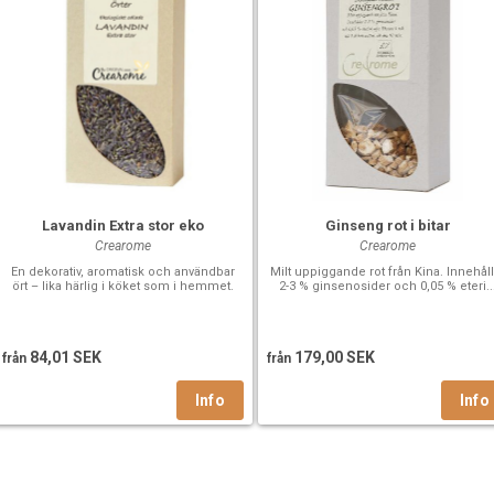
Lavandin Extra stor eko
Ginseng rot i bitar
Crearome
Crearome
En dekorativ, aromatisk och användbar
Milt uppiggande rot från Kina. Innehål
ört – lika härlig i köket som i hemmet.
2-3 % ginsenosider och 0,05 % eteri..
84,01 SEK
179,00 SEK
från
från