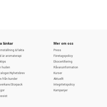
a länkar
Mer om oss
amställning & fakta
Press
d är aromaterapi
Företagspolicy
ktips
Ekocertifiering
 huden
Råvaruinformation
taloger/Nyhetsbrev
Kurser
ps från kunder
Aktuellt
llverkare/Storpack
Integritetspolicy
ågor
Kampanjer
ossist