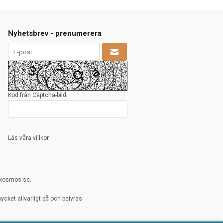
Nyhetsbrev - prenumerera
Kod från Captcha-bild:
Läs våra villkor
rkosmos.se.
cket allvarligt på och beivras.