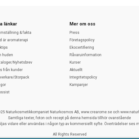
a länkar
Mer om oss
amställning & fakta
Press
d är aromaterapi
Företagspolicy
ktips
Ekocertifiering
 huden
Råvaruinformation
taloger/Nyhetsbrev
Kurser
ps från kunder
Aktuellt
llverkare/Storpack
Integritetspolicy
ågor
Kampanjer
ossist
025 Naturkosmetikkompaniet Naturkosmos AB, www.crearome.se och www.natu
Samtliga texter, foton och recept på denna hemsida tillhör ovanstående
ljas vidare eller användas i någon typ av kommersiellt syfte. Överträdelser ses my
All Rights Reserved