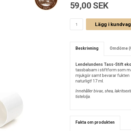
59,00 SEK
Lägg i kundva
Beskrivning
Omdöme (
Lendelundens Tass-Stift eko
tassbalsam i stiftform som ma
mjukgör samt bevarar fukten 
naturligt! 17 ml.
Innehåller bivax, shea, lakritsext
tistelolja.
Fakta om produkten