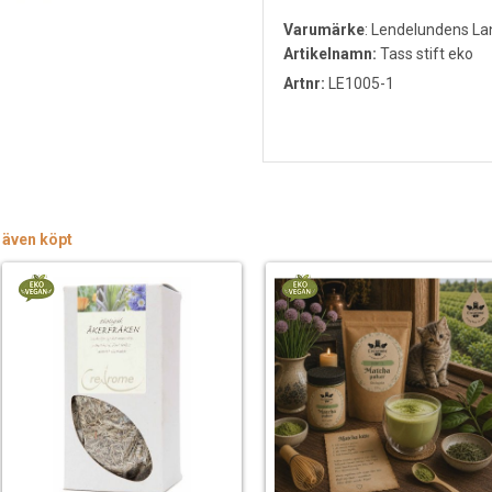
Varumärke
:
Lendelundens Lan
Artikelnamn:
Tass stift eko
Artnr:
LE1005-1
 även köpt