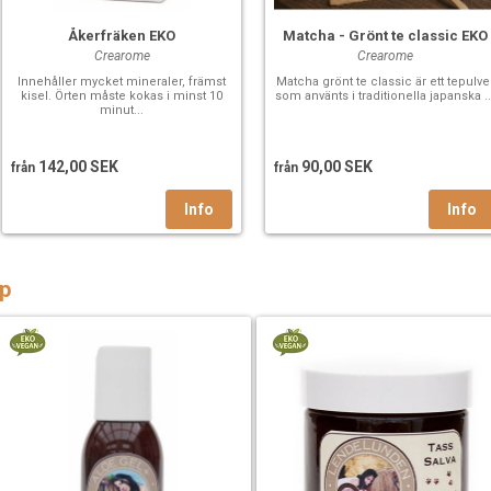
Åkerfräken EKO
Matcha - Grönt te classic EKO
Crearome
Crearome
Innehåller mycket mineraler, främst
Matcha grönt te classic är ett tepulve
kisel. Örten måste kokas i minst 10
som använts i traditionella japanska ..
minut...
142,00 SEK
90,00 SEK
från
från
p