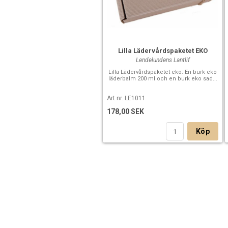
Lilla Lädervårdspaketet EKO
Lendelundens Lantlif
Lilla Lädervårdspaketet eko: En burk eko
läderbalm 200 ml och en burk eko sad...
Art nr. LE1011
178,00 SEK
Köp