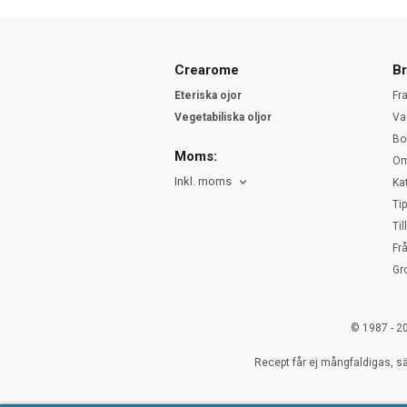
Crearome
Br
Eteriska ojor
Fr
Vegetabiliska oljor
Va
Bo
Moms:
Om
Inkl. moms
Ka
Ti
Ti
Fr
Gr
© 1987 - 2
Recept får ej mångfaldigas, sä