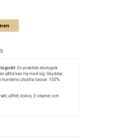
gnen
0)
logiskt:
En praktisk ekologisk
n alltid kan ha med sig. Skyddar,
i hundens utsatta tassar. 100%
rakt, ullfett, kokos, E-vitamin och